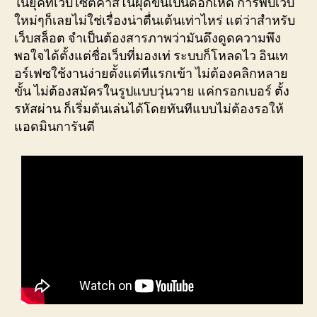
ในยุคที่เว็บไซต์คาสิโนผุดขึ้นเป็นดอกเห็ด การพบเว็บ
ใหม่ๆก็เลยไม่ใช่เรื่องน่าตื่นเต้นเท่าไหร่ แต่ว่าสำหรับ
เว็บสล็อต จำเป็นต้องสารภาพว่ามันดึงดูดความพึง
พอใจได้ตั้งแต่ชื่อเว็บที่มองเท่ ระบบก็โหลดไว อินเท
อร์เฟซใช้งานง่ายตั้งแต่ทีแรกเข้า ไม่ต้องคลิกหลาย
ขั้น ไม่ต้องสมัครในรูปแบบวุ่นวาย แค่กรอกเบอร์ ตั้ง
รหัสผ่าน ก็เริ่มต้นเล่นได้โดยทันทีแบบไม่ต้องรอให้
แอดมินการันตี