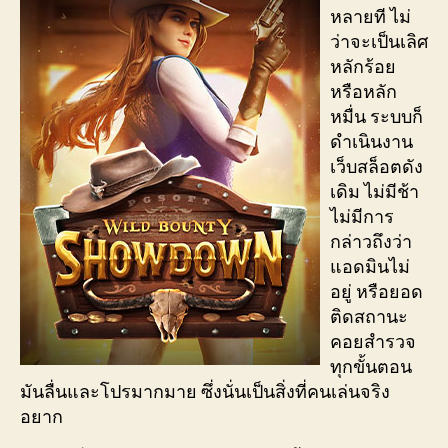
หลายที ไม่
ว่าจะเป็นเลิศ
หลักร้อย
หรือหลัก
หมื่น ระบบก็
ดำเนินงาน
เว็บสล็อตดัง
เดิม ไม่มีช้า
ไม่มีการ
กล่าวถึงว่า
แอดมินไม่
อยู่ หรือยอด
ติดสถานะ
คอยสำรวจ
ทุกขั้นตอน
มันลื่นและโปรมากมาย ซึ่งนั่นเป็นสิ่งที่คนเล่นจริง
อยาก