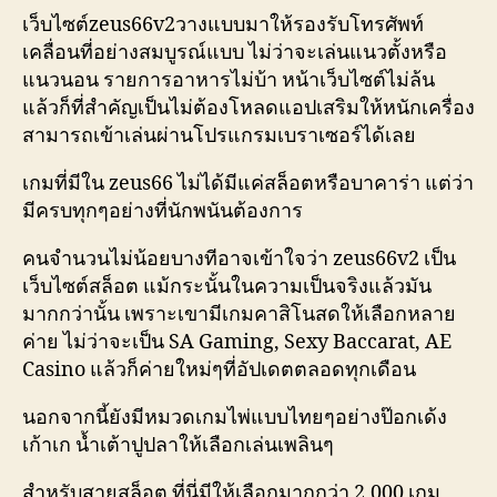
เว็บไซต์zeus66v2วางแบบมาให้รองรับโทรศัพท์
เคลื่อนที่อย่างสมบูรณ์แบบ ไม่ว่าจะเล่นแนวตั้งหรือ
แนวนอน รายการอาหารไม่บ้า หน้าเว็บไซต์ไม่ล้น
แล้วก็ที่สำคัญเป็นไม่ต้องโหลดแอปเสริมให้หนักเครื่อง
สามารถเข้าเล่นผ่านโปรแกรมเบราเซอร์ได้เลย
เกมที่มีใน zeus66 ไม่ได้มีแค่สล็อตหรือบาคาร่า แต่ว่า
มีครบทุกๆอย่างที่นักพนันต้องการ
คนจำนวนไม่น้อยบางทีอาจเข้าใจว่า zeus66v2 เป็น
เว็บไซต์สล็อต แม้กระนั้นในความเป็นจริงแล้วมัน
มากกว่านั้น เพราะเขามีเกมคาสิโนสดให้เลือกหลาย
ค่าย ไม่ว่าจะเป็น SA Gaming, Sexy Baccarat, AE
Casino แล้วก็ค่ายใหม่ๆที่อัปเดตตลอดทุกเดือน
นอกจากนี้ยังมีหมวดเกมไพ่แบบไทยๆอย่างป๊อกเด้ง
เก้าเก น้ำเต้าปูปลาให้เลือกเล่นเพลินๆ
สำหรับสายสล็อต ที่นี่มีให้เลือกมากกว่า 2,000 เกม