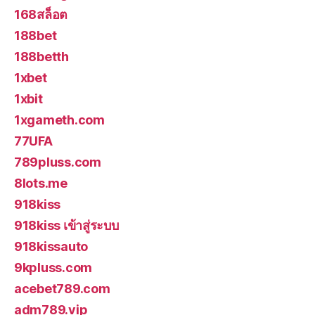
168สล็อต
188bet
188betth
1xbet
1xbit
1xgameth.com
77UFA
789pluss.com
8lots.me
918kiss
918kiss เข้าสู่ระบบ
918kissauto
9kpluss.com
acebet789.com
adm789.vip