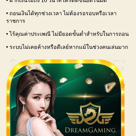
• ฝากเงินไม่ถึง 10 วินาที เครดิตขึ้นอัตโนมัติ
• ถอนเงินได้ทุกช่วงเวลา ไม่ต้องรอรอบหรือเวลา
ราชการ
• ไร้คุณค่าประเพณี ไม่มียอดขั้นต่ำสำหรับในการถอน
• ระบบไม่เคยค้างหรือดีเลย์หากแม้ในช่วงคนเล่นมาก