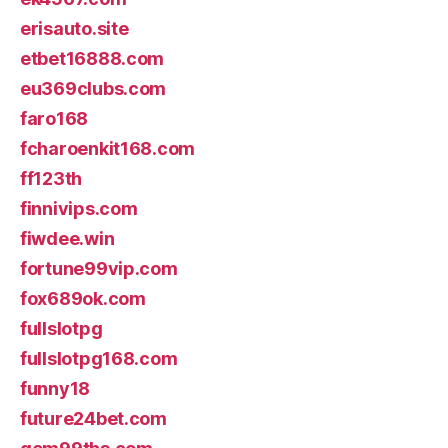
erisauto.site
etbet16888.com
eu369clubs.com
faro168
fcharoenkit168.com
ff123th
finnivips.com
fiwdee.win
fortune99vip.com
fox689ok.com
fullslotpg
fullslotpg168.com
funny18
future24bet.com