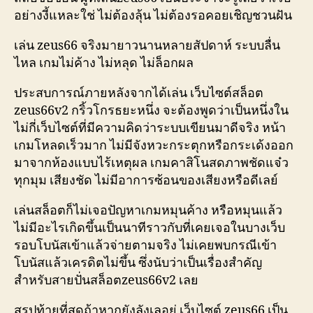
อย่างงี้แหละใช่ ไม่ต้องลุ้น ไม่ต้องรอคอยเชิญชวนฝัน
เล่น zeus66 จริงมายาวนานหลายสัปดาห์ ระบบลื่น
ไหล เกมไม่ค้าง ไม่หลุด ไม่ล็อกผล
ประสบการณ์ภายหลังจากได้เล่น เว็บไซต์สล็อต
zeus66v2 กริ้วโกรธยะหนึ่ง จะต้องพูดว่าเป็นหนึ่งใน
ไม่กี่เว็บไซต์ที่มีความคิดว่าระบบเขียนมาดีจริง หน้า
เกมโหลดเร็วมาก ไม่มีจังหวะกระตุกหรือกระเด้งออก
มาจากห้องแบบไร้เหตุผล เกมคาสิโนสดภาพชัดแจ๋ว
ทุกมุม เสียงชัด ไม่มีอาการซ้อนของเสียงหรือดีเลย์
เล่นสล็อตก็ไม่เจอปัญหาเกมหมุนค้าง หรือหมุนแล้ว
ไม่มีอะไรเกิดขึ้นเป็นนาทีราวกับที่เคยเจอในบางเว็บ
รอบโบนัสเข้าแล้วจ่ายตามจริง ไม่เคยพบกรณีเข้า
โบนัสแล้วเครดิตไม่ขึ้น ซึ่งนับว่าเป็นเรื่องสำคัญ
สำหรับสายปั่นสล็อตzeus66v2 เลย
สรุปท้ายที่สุดถ้าหากยังลังเลอยู่ เว็บไซต์ zeus66 เป็น