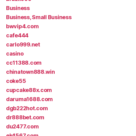
Business
Business, Small Business
bwvip4.com
cafe444
carlo999.net
casino
cc11388.com
chinatown888.win
coke55
cupcake88x.com
daruma1688.com
dgb222hot.com
dr888bet.com
du2477.com
ek4567.com