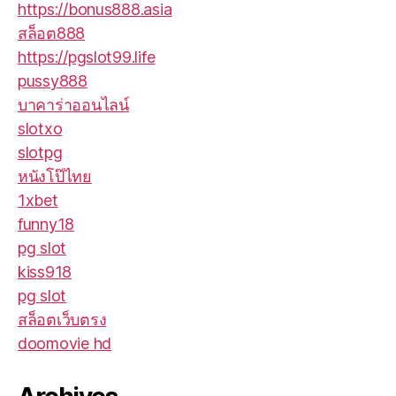
https://bonus888.asia
สล็อต888
https://pgslot99.life
pussy888
บาคาร่าออนไลน์
slotxo
slotpg
หนังโป๊ไทย
1xbet
funny18
pg slot
kiss918
pg slot
สล็อตเว็บตรง
doomovie hd