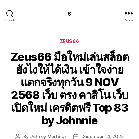
s
Search
Menu
Categories
ZEUS66
Zeus66 มือใหม่เล่นสล็อต
ยังไงให้ได้เงิน เข้าใจง่าย
แตกจริงทุกวัน 9 NOV
2568 เว็บ ตรง คาสิโน เว็บ
เปิดใหม่ เครดิตฟรี Top 83
by Johnnie
By
Jeffrey Martinez
December 14, 2025
Post
Post