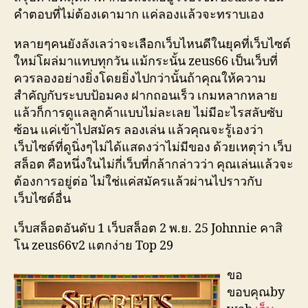
คำตอบที่ไม่ต้องเดามาก แค่ลองแล้วจะทราบเอง
หลายๆคนยังลังเลว่าจะเลือกเว็บไหนดีในยุคที่เว็บไซต์
ใหม่โผล่มาแทบทุกวัน แม้กระนั้น zeus66 เป็นเว็บที่
ควรลองอย่างยิ่งโดยยิ่งไปกว่านั้นถ้าคุณให้ความ
สำคัญกับระบบป้อมคง ฝากถอนเร็ว เกมหลากหลาย
แล้วก็การดูแลลูกค้าแบบไม่ละเลย ไม่มีอะไรสลับซับ
ซ้อน แค่เข้าไปสมัคร ลองเล่น แล้วคุณจะรู้เองว่า
เว็บไซต์ที่ดูนิ่งๆไม่ได้แสดงว่าไม่มีของ ด้วยเหตุว่า เว็บ
สล็อต คือหนึ่งในไม่กี่เว็บที่กล้ากล่าวว่า คุณเล่นแล้วจะ
ต้องการอยู่ต่อ ไม่ใช่แค่สมัครแล้วผ่านไปราวกับ
เว็บไซต์อื่น
เว็บสล็อตอันดับ 1 เว็บสล็อต 2 พ.ย. 25 Johnnie คาสิ
โน zeus66v2 แตกง่าย Top 29
ขอ
ขอบคุณby