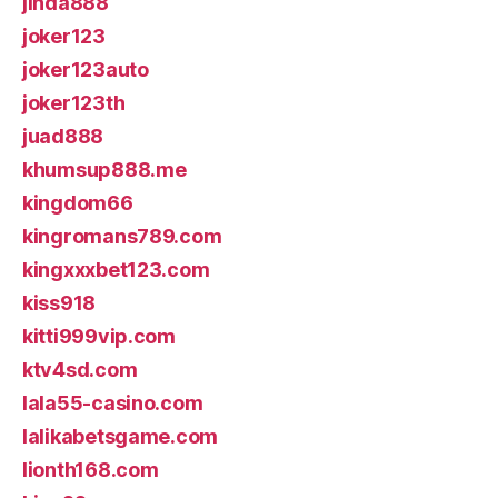
jinda888
joker123
joker123auto
joker123th
juad888
khumsup888.me
kingdom66
kingromans789.com
kingxxxbet123.com
kiss918
kitti999vip.com
ktv4sd.com
lala55-casino.com
lalikabetsgame.com
lionth168.com