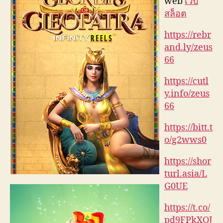
web
เว็บ
สล็อต
https://rebr
and.ly/zeus
66
https://cutl
y.info/zeus
66
https://bitt.t
o/g2wws0
https://shor
turl.asia/L
G0UE
https://t.co/
pd9FPkXQJ