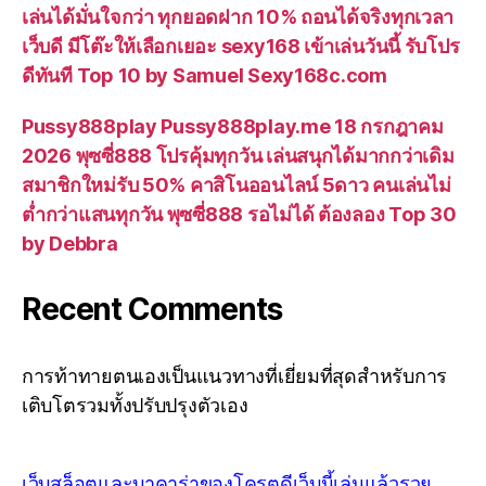
เล่นได้มั่นใจกว่า ทุกยอดฝาก 10% ถอนได้จริงทุกเวลา
เว็บดี มีโต๊ะให้เลือกเยอะ sexy168 เข้าเล่นวันนี้ รับโปร
ดีทันที Top 10 by Samuel Sexy168c.com
Pussy888play Pussy888play.me 18 กรกฎาคม
2026 พุซซี่888 โปรคุ้มทุกวัน เล่นสนุกได้มากกว่าเดิม
สมาชิกใหม่รับ 50% คาสิโนออนไลน์ 5ดาว คนเล่นไม่
ต่ำกว่าแสนทุกวัน พุซซี่888 รอไม่ได้ ต้องลอง Top 30
by Debbra
Recent Comments
การท้าทายตนเองเป็นแนวทางที่เยี่ยมที่สุดสำหรับการ
เติบโตรวมทั้งปรับปรุงตัวเอง
เว็บสล็อตและบาคาร่าของโครตดีเว็บนี้เล่นแล้วรวย