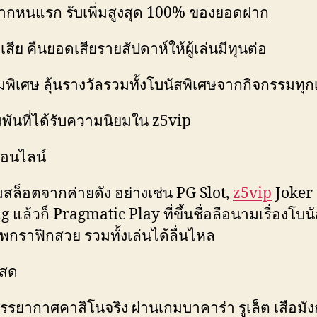
ากหนแรก รับเพิ่มสูงสุด 100% ของยอดฝาก
สีย คืนยอดเสียรายสัปดาห์ให้ผู้เล่นมีทุนต่อ
มพิเศษ ลุ้นรางวัลรวมทั้งโบนัสพิเศษจากกิจกรรมทุก
มพันที่ได้รับความนิยมใน z5vip
อนไลน์
สล็อตจากค่ายดัง อย่างเช่น PG Slot,
z5vip
Joker
แล้วก็ Pragmatic Play ที่ขึ้นชื่อลือนามเรื่องโบ
าพกราฟิกสวย รวมทั้งเล่นได้ลื่นไหล
นสด
รรยากาศคาสิโนจริง ผ่านเกมบาคาร่า รูเล็ต เสือมั