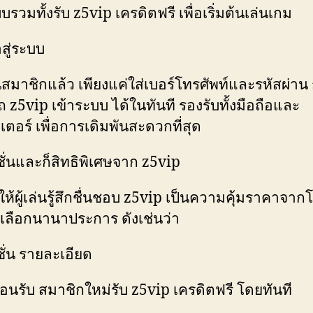
บรวมทั้งรับ z5vip เครดิตฟรี เพื่อเริ่มต้นเล่นเกม
สู่ระบบ
็นสมาชิกแล้ว เพียงแค่ใส่เบอร์โทรศัพท์และรหัสผ่าน 
 z5vip เข้าระบบ ได้ในทันที รองรับทั้งมือถือและ
ตอร์ เพื่อการเดิมพันสะดวกที่สุด
ั่นและก็สิทธิพิเศษจาก z5vip
ทำให้ผู้เล่นรู้สึกชื่นชอบ z5vip เป็นความคุ้มราคาจาก
ห้เลือกนานาประการ ดังเช่นว่า
ั่น รายละเอียด
้อนรับ สมาชิกใหม่รับ z5vip เครดิตฟรี โดยทันที