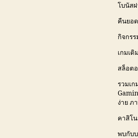
โบนัสฝ
คืนยอดเ
กิจกรร
เกมเดิ
สล็อตอ
รวมเกม
Gaming 
ง่าย ภ
คาสิโ
พบกับบ