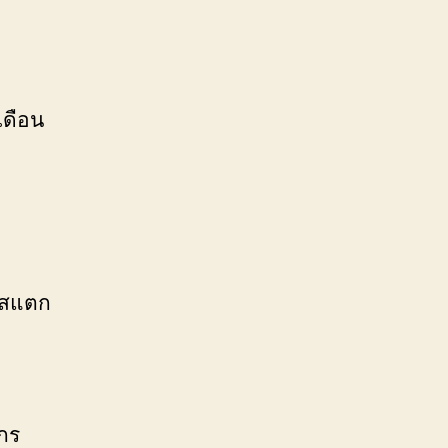
เดือน
นัสแตก
งกร