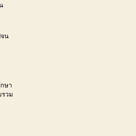
น
ปจน
รักษา
รมรวม