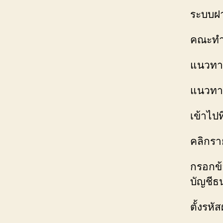
ระบบฝา
คณะทำง
แนวทาง
แนวทาง
เข้าไปท
คลิกรา
กรอกข้อ
บัญชีธ
ตั้งรหั