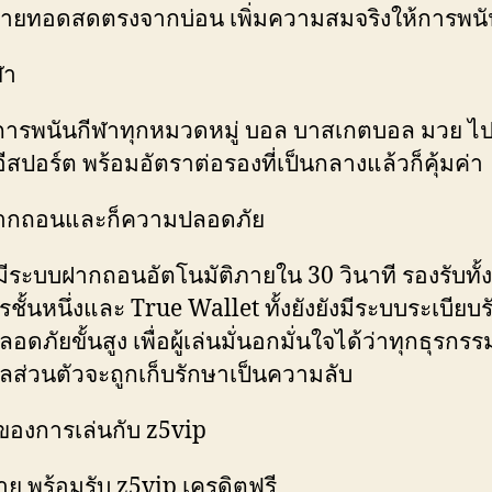
่ายทอดสดตรงจากบ่อน เพิ่มความสมจริงให้การพนั
ฬา
การพนันกีฬาทุกหมวดหมู่ บอล บาสเกตบอล มวย ไ
อีสปอร์ต พร้อมอัตราต่อรองที่เป็นกลางแล้วก็คุ้มค่า
ากถอนและก็ความปลอดภัย
มีระบบฝากถอนอัตโนมัติภายใน 30 วินาที รองรับทั้ง
ั้นหนึ่งและ True Wallet ทั้งยังยังมีระบบระเบียบ
ดภัยขั้นสูง เพื่อผู้เล่นมั่นอกมั่นใจได้ว่าทุกธุรกร
มูลส่วนตัวจะถูกเก็บรักษาเป็นความลับ
นของการเล่นกับ z5vip
าย พร้อมรับ z5vip เครดิตฟรี