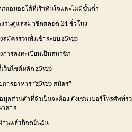
กถอนออโต้ที่เร็วทันใจและไม่มีขั้นต่ำ
านดูแลสมาชิกตลอด 24 ชั่วโมง
สมัครรวมทั้งเข้าระบบ z5vip
การลงทะเบียนเป็นสมาชิก
ี่เว็บไซต์หลัก z5vip
ยการอาหาร “z5vip สมัคร”
มูลส่วนตัวที่จำเป็นจะต้อง ดังเช่น เบอร์โทรศัพท์รว
นาคาร
สผ่านแล้วก็กดยืนยัน