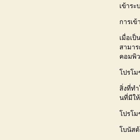
เข้าระบ
การเข้า
เมื่อเป
สามารถ
คอมพิวเ
โปรโมช
สิ่งที่
นที่มีใ
โปรโมช
โบนัสต