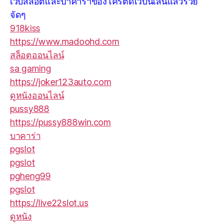
เว็บสล็อตและบาคาร่าของโครตดีเว็บนี้เล่นแล้วรวย
จัดๆ
918kiss
https://www.madoohd.com
สล็อตออนไลน์
sa gaming
https://joker123auto.com
ดูหนังออนไลน์
pussy888
https://pussy888win.com
บาคาร่า
pgslot
pgslot
pgheng99
pgslot
https://live22slot.us
ดูหนัง