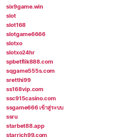
six9game.win
slot
slot168
slotgame6666
slotxo
slotxo24hr
spbetflik888.com
sqgame555s.com
sretthi99
ss168vip.com
ssc915casino.com
ssgame666 เข้าสู่ระบบ
ssru
starbet88.app
starrich99.com