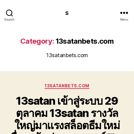
s
Search
Menu
Category:
13satanbets.com
13satanbets.com
Categories
13SATANBETS.COM
13satan เข้าสู่ระบบ 29
ตุลาคม 13satan รางวัล
ใหญ่มาแรงสล็อตธีมใหม่