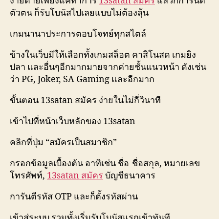
ง่ายดายเพียงแค่ทำการ
13satan สมัคร
แล้วก็การันตี
ตัวตน ก็รับโบนัสไปเลยแบบไม่ต้องลุ้น
เกมนานาประการตอบโจทย์ทุกสไตล์
ข้างในเว็บมีให้เลือกทั้งเกมสล็อต คาสิโนสด เกมยิง
ปลา และอื่นๆอีกมากมายจากค่ายชั้นแนวหน้า ดังเช่น
ว่า PG, Joker, SA Gaming และอีกมาก
ขั้นตอน 13satan สมัคร ง่ายในไม่กี่วินาที
เข้าไปที่หน้าเว็บหลักของ 13satan
คลิกที่ปุ่ม “สมัครเป็นสมาชิก”
กรอกข้อมูลเบื้องต้น อาทิเช่น ชื่อ-ชื่อสกุล, หมายเลข
โทรศัพท์,
13satan สมัคร
บัญชีธนาคาร
การันตีรหัส OTP และก็ตั้งรหัสผ่าน
เข้าสู่ระบบ รวมทั้งเริ่มรับโบนัสแรกเข้าทันที