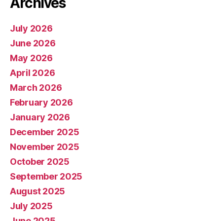
Archives
July 2026
June 2026
May 2026
April 2026
March 2026
February 2026
January 2026
December 2025
November 2025
October 2025
September 2025
August 2025
July 2025
June 2025