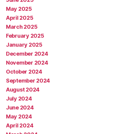
May 2025
April 2025
March 2025
February 2025
January 2025
December 2024
November 2024
October 2024
September 2024
August 2024
July 2024
June 2024
May 2024
April 2024