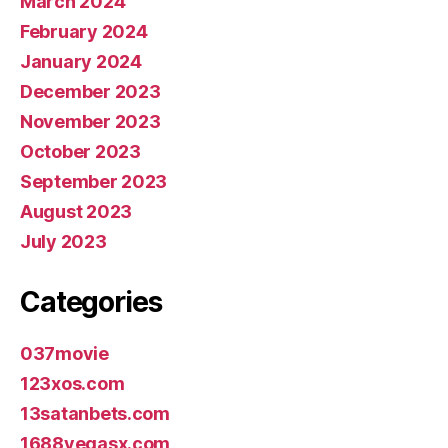
March 2024
February 2024
January 2024
December 2023
November 2023
October 2023
September 2023
August 2023
July 2023
Categories
037movie
123xos.com
13satanbets.com
1688vegasx.com