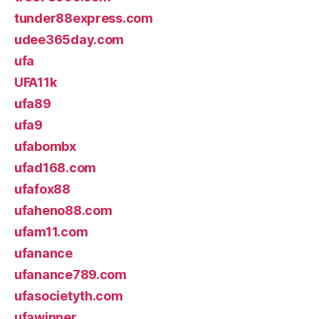
tunder88express.com
udee365day.com
ufa
UFA11k
ufa89
ufa9
ufabombx
ufad168.com
ufafox88
ufaheno88.com
ufam11.com
ufanance
ufanance789.com
ufasocietyth.com
ufawinner