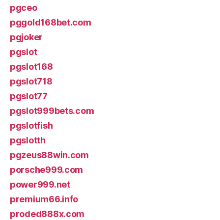
pgceo
pggold168bet.com
pgjoker
pgslot
pgslot168
pgslot718
pgslot77
pgslot999bets.com
pgslotfish
pgslotth
pgzeus88win.com
porsche999.com
power999.net
premium66.info
proded888x.com