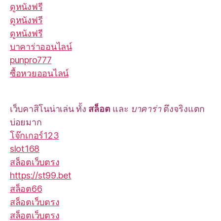
ดูหนังฟรี
ดูหนังฟรี
ดูหนังฟรี
บาคาร่าออนไลน์
punpro777
ซื้อหวยออนไลน์
เว็บคาสิโนน่าเล่น ทั้ง
สล็อต
และ
บาคาร่า
ตึงจริงแตก
บ่อยมาก
โจ๊กเกอร์123
slot168
สล็อตเว็บตรง
https://st99.bet
สล็อต66
สล็อตเว็บตรง
สล็อตเว็บตรง