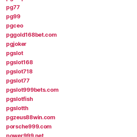
pg77
pg99
pgceo
pggold168bet.com
pgjoker
pgslot
pgslot168
pgslot718
pgslot77
pgslot999bets.com
pgslotfish
pgslotth
pgzeus88win.com
porsche999.com
power999.net