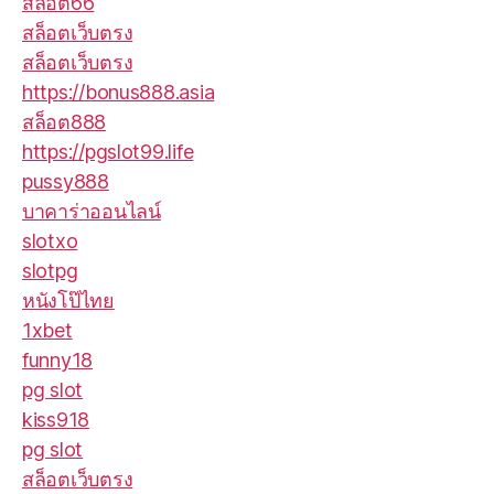
สล็อต66
สล็อตเว็บตรง
สล็อตเว็บตรง
https://bonus888.asia
สล็อต888
https://pgslot99.life
pussy888
บาคาร่าออนไลน์
slotxo
slotpg
หนังโป๊ไทย
1xbet
funny18
pg slot
kiss918
pg slot
สล็อตเว็บตรง