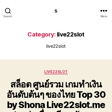
s
Search
Menu
Category:
live22slot
live22slot
Categories
LIVE22SLOT
สล็อต ศูนย์รวม เกมทำเงิน
อันดับต้นๆ ของไทย Top 30
by Shona Live22slot.me