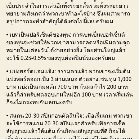
เป็นประจำในการเล่นอีกทั้งระยะสั้นรวมทั้งระยะยาว
พยายามสังเกตว่าพวกเขาทำอะไรบ้าง ซึ่งผมสามารถ
สรุปการกระทำสำคัญได้ดังต่อไปนี้เลยครับผม
• เบทเป็นเปอร์เซ็นต์ของทุน: การเบทเป็นเปอร์เซ็นต์
ของทุนจะช่วยให้พวกเขาสามารถลดหรือเพิ่มตามจุด
หมายในแต่ละวันได้ง่ายอย่างยิ่ง โดยส่วนใหญ่แล้ว
จะใช้ 0.25-0.5% ของทุนต่อสปินนั่นเองครับผม
• แบ่งพอร์ตแจ่มแจ้ง: ธรรมดาแล้ว พวกเขาจะเริ่มต้น
แบ่งพอร์ตออกเป็น 3 ส่วนเสมอ ตัวอย่างเช่น ทุน 1,000
บาท แบ่งเป็นเกมหลัก 700 บาท กันผลกำไร 200 บาท
แล้วก็สำหรับทดสอบเกมใหม่อีก 100 บาท เวลาเริ่มเล่น
ก็จะไม่กระทบกันเลยนะครับ
• สแกน 20-30 สปินก่อนตัดสินใจ: เมื่อเริ่มเกม พวกเขา
จะใช้การสแกน 20-30 สปินแรกสำหรับเพื่อการเช็ค
สัญญาณแล้วให้แต้ม ถ้าเกิดพบสัญญาณที่ดี ก็จะได้