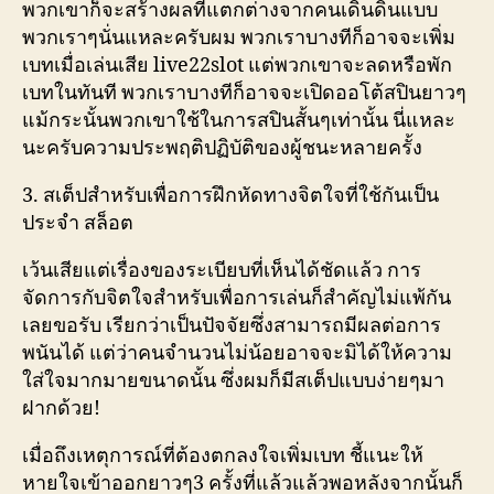
พวกเขาก็จะสร้างผลที่แตกต่างจากคนเดินดินแบบ
พวกเราๆนั่นแหละครับผม พวกเราบางทีก็อาจจะเพิ่ม
เบทเมื่อเล่นเสีย live22slot แต่พวกเขาจะลดหรือพัก
เบทในทันที พวกเราบางทีก็อาจจะเปิดออโต้สปินยาวๆ
แม้กระนั้นพวกเขาใช้ในการสปินสั้นๆเท่านั้น นี่แหละ
นะครับความประพฤติปฏิบัติของผู้ชนะหลายครั้ง
3. สเต็ปสำหรับเพื่อการฝึกหัดทางจิตใจที่ใช้กันเป็น
ประจำ สล็อต
เว้นเสียแต่เรื่องของระเบียบที่เห็นได้ชัดแล้ว การ
จัดการกับจิตใจสำหรับเพื่อการเล่นก็สำคัญไม่แพ้กัน
เลยขอรับ เรียกว่าเป็นปัจจัยซึ่งสามารถมีผลต่อการ
พนันได้ แต่ว่าคนจำนวนไม่น้อยอาจจะมิได้ให้ความ
ใส่ใจมากมายขนาดนั้น ซึ่งผมก็มีสเต็ปแบบง่ายๆมา
ฝากด้วย!
เมื่อถึงเหตุการณ์ที่ต้องตกลงใจเพิ่มเบท ชี้แนะให้
หายใจเข้าออกยาวๆ3 ครั้งที่แล้วแล้วพอหลังจากนั้นก็