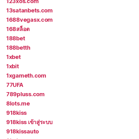
123xos.com
13satanbets.com
1688vegasx.com
168สล็อต
188bet
188betth
1xbet
1xbit
1xgameth.com
77UFA
789pluss.com
8lots.me
918kiss
918kiss เข้าสู่ระบบ
918kissauto