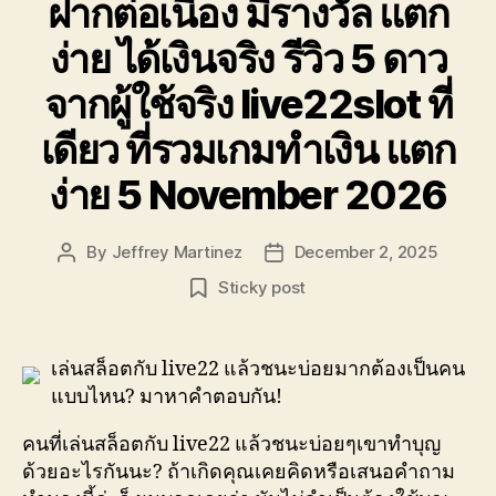
ฝากต่อเนื่อง มีรางวัล แตก
ง่าย ได้เงินจริง รีวิว 5 ดาว
จากผู้ใช้จริง live22slot ที่
เดียว ที่รวมเกมทำเงิน แตก
ง่าย 5 November 2026
By
Jeffrey Martinez
December 2, 2025
Post
Post
author
date
Sticky post
เล่นสล็อตกับ live22 แล้วชนะบ่อยมากต้องเป็นคน
แบบไหน? มาหาคำตอบกัน!
คนที่เล่นสล็อตกับ live22 แล้วชนะบ่อยๆเขาทำบุญ
ด้วยอะไรกันนะ? ถ้าเกิดคุณเคยคิดหรือเสนอคำถาม