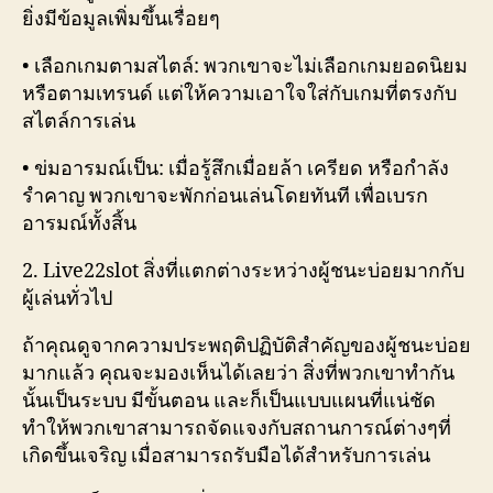
ยิ่งมีข้อมูลเพิ่มขึ้นเรื่อยๆ
• เลือกเกมตามสไตล์: พวกเขาจะไม่เลือกเกมยอดนิยม
หรือตามเทรนด์ แต่ให้ความเอาใจใส่กับเกมที่ตรงกับ
สไตล์การเล่น
• ข่มอารมณ์เป็น: เมื่อรู้สึกเมื่อยล้า เครียด หรือกำลัง
รำคาญ พวกเขาจะพักก่อนเล่นโดยทันที เพื่อเบรก
อารมณ์ทั้งสิ้น
2. Live22slot สิ่งที่แตกต่างระหว่างผู้ชนะบ่อยมากกับ
ผู้เล่นทั่วไป
ถ้าคุณดูจากความประพฤติปฏิบัติสำคัญของผู้ชนะบ่อย
มากแล้ว คุณจะมองเห็นได้เลยว่า สิ่งที่พวกเขาทำกัน
นั้นเป็นระบบ มีขั้นตอน และก็เป็นแบบแผนที่แน่ชัด
ทำให้พวกเขาสามารถจัดแจงกับสถานการณ์ต่างๆที่
เกิดขึ้นเจริญ เมื่อสามารถรับมือได้สำหรับการเล่น