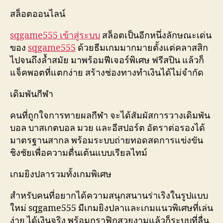
สล็อตออนไลน์
sqgame555 เข้าสู่ระบบ
สล็อตเป็นอีกหนึ่งลักษณะเด่น
ของ
sqgame555
ด้วยธีมเกมมากมายตั้งแต่คลาสสิก
ไปจนถึงล้ำสมัย มาพร้อมฟีเจอร์พิเศษ ฟรีสปิน แล้วก็
แจ็คพอตที่แตกง่าย สร้างช่องทางทำเงินได้ไม่จำกัด
เดิมพันกีฬา
คนที่ถูกใจการทายผลกีฬา จะได้สัมผัสการวางเดิมพัน
บอล บาสเกตบอล มวย และอีสปอร์ต อัตราต่อรองได้
มาตรฐานสากล พร้อมระบบถ่ายทอดสดการแข่งขัน
ชิงชัยเพื่อความตื่นเต้นแบบเรียลไทม์
เกมยิงปลารวมทั้งเกมพิเศษ
สำหรับคนที่อยากได้ความสนุกสนานร่าเริงในรูปแบบ
ใหม่ sqgame555 มีเกมยิงปลาและเกมแนวพิเศษที่เล่น
ง่าย ได้เงินจริง พร้อมกราฟิกสวยงามแล้วก็ระบบที่ลื่น