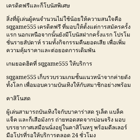
เครดิตฟรีและก็โบนัสพิเศษ
สิ่งที่ผู้เล่นผู้คนจำนวนไม่ใช้น้อยให้ความสนใจคือ
sqgame555 เครดิตฟรี ที่มอบให้ตั้งแต่การสมัครครั้ง
แรก นอกเหนือจากนั้นยังมีโบนัสฝากครั้งแรก โปรโม
ชั่นรายสัปดาห์ รวมทั้งกิจกรรมคืนยอดเสีย เพื่อเพิ่ม
ความคุ้มราคาและต่อยอดการเดิมพัน
เกมยอดฮิตที่ sqgame555 ให้บริการ
sqgame555 เก็บรวบรวมเกมชั้นแนวหน้าจากค่ายดัง
ทั้งโลก เพื่อมอบความบันเทิงให้กับสมาชิกอย่างพร้อม
คาสิโนสด
ผู้เล่นสามารถบันเทิงใจกับบาคาร่าสด รูเล็ต แบล็ค
แจ็ค และก็เสือมังกร ถ่ายทอดสดจากบ่อนจริง มอบ
บรรยากาศเสมือนนั่งอยู่ในคาสิโนหรู พร้อมดีลเลอร์
มือโปรที่รอให้บริการตลอด 24 ชั่วโมง