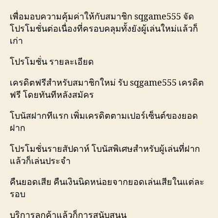
เพื่อมอบความคุ้มค่าให้กับสมาชิก sqgame555 จัด
โปรโมชั่นต่อเนื่องที่ครอบคลุมทั้งยังผู้เล่นใหม่แล้วก็
เก่า
โปรโมชั่น รายละเอียด
เครดิตฟรีสำหรับสมาชิกใหม่ รับ sqgame555 เครดิต
ฟรี โดยทันทีหลังสมัคร
โบนัสฝากทีแรก เพิ่มเครดิตตามเปอร์เซ็นต์ของยอด
ฝาก
โปรโมชั่นรายสัปดาห์ โบนัสพิเศษสำหรับผู้เล่นที่ฝาก
แล้วก็เล่นประจำ
คืนยอดเสีย คืนเงินนิดหน่อยจากยอดเล่นเสียในแต่ละ
รอบ
บริการลูกค้าแล้วก็การสนับสนุน