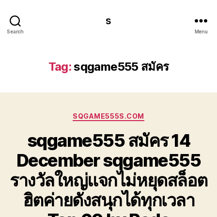
s
Search
Menu
Tag:
sqgame555 สมัคร
Categories
SQGAME555S.COM
sqgame555 สมัคร 14
December sqgame555
รางวัลใหญ่แจกไม่หยุดสล็อต
ฮิตค่ายดังสนุกได้ทุกเวลา