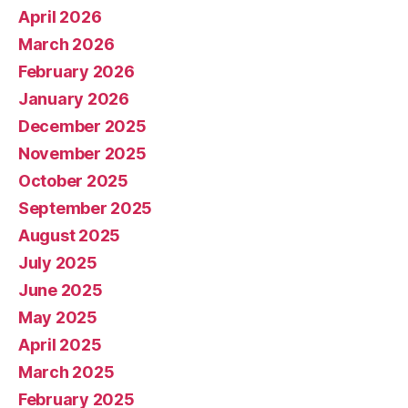
April 2026
March 2026
February 2026
January 2026
December 2025
November 2025
October 2025
September 2025
August 2025
July 2025
June 2025
May 2025
April 2025
March 2025
February 2025