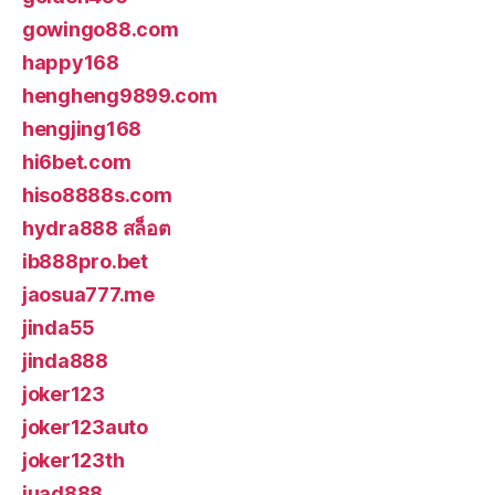
gowingo88.com
happy168
hengheng9899.com
hengjing168
hi6bet.com
hiso8888s.com
hydra888 สล็อต
ib888pro.bet
jaosua777.me
jinda55
jinda888
joker123
joker123auto
joker123th
juad888