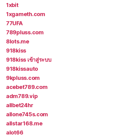
1xbit
1xgameth.com
77UFA
789pluss.com
8lots.me
918kiss
918kiss เข้าสู่ระบบ
918kissauto
9kpluss.com
acebet789.com
adm789.vip
allbet24hr
allone745s.com
allstar168.me
alot66