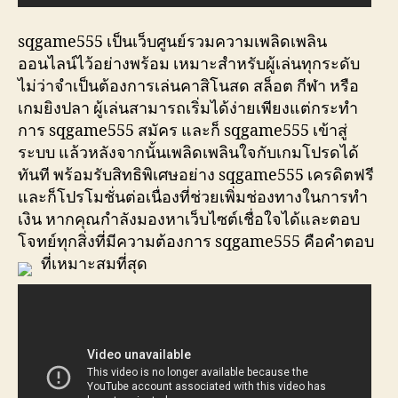
sqgame555 เป็นเว็บศูนย์รวมความเพลิดเพลิน
ออนไลน์ไว้อย่างพร้อม เหมาะสำหรับผู้เล่นทุกระดับ
ไม่ว่าจำเป็นต้องการเล่นคาสิโนสด สล็อต กีฬา หรือ
เกมยิงปลา ผู้เล่นสามารถเริ่มได้ง่ายเพียงแต่กระทำ
การ sqgame555 สมัคร และก็ sqgame555 เข้าสู่
ระบบ แล้วหลังจากนั้นเพลิดเพลินใจกับเกมโปรดได้
ทันที พร้อมรับสิทธิพิเศษอย่าง sqgame555 เครดิตฟรี
และก็โปรโมชั่นต่อเนื่องที่ช่วยเพิ่มช่องทางในการทำ
เงิน หากคุณกำลังมองหาเว็บไซต์เชื่อใจได้และตอบ
โจทย์ทุกสิ่งที่มีความต้องการ sqgame555 คือคำตอบ
ที่เหมาะสมที่สุด