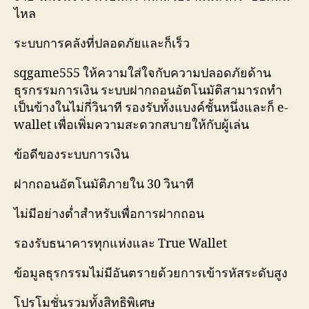
ไหล
ระบบการคลังที่ปลอดภัยและก็เร็ว
sqgame555 ให้ความใส่ใจกับความปลอดภัยด้าน
ธุรกรรมการเงิน ระบบฝากถอนอัตโนมัติสามารถทำ
เป็นข้างในไม่กี่วินาที รองรับทั้งแบงค์ชั้นหนึ่งและก็ e-
wallet เพื่อเพิ่มความสะดวกสบายให้กับผู้เล่น
ข้อดีของระบบการเงิน
ฝากถอนอัตโนมัติภายใน 30 วินาที
ไม่มีอย่างต่ำสำหรับเพื่อการฝากถอน
รองรับธนาคารทุกแห่งและ True Wallet
ข้อมูลธุรกรรมไม่มีอันตรายด้วยการเข้ารหัสระดับสูง
โปรโมชั่นรวมทั้งสิทธิพิเศษ