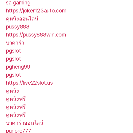
sa gaming
https://joker123auto.com
ดูหนังออนไลน์
pussy888
https://pussy888win.com
บาคาร่า
pgslot
pgslot
pgheng99
pgslot
https://live22slot.us
ดูหนัง
ดูหนังฟรี
ดูหนังฟรี
ดูหนังฟรี
บาคาร่าออนไลน์
punpro777