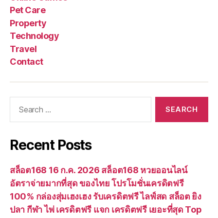
Pet Care
Property
Technology
Travel
Contact
Search
for:
Recent Posts
สล็อต168 16 ก.ค. 2026 สล็อต168 หวยออนไลน์
อัตราจ่ายมากที่สุด ของไทย โปรโมชั่นเครดิตฟรี
100% กล่องสุ่มเฮงเฮง รับเครดิตฟรี ไลฟ์สด สล็อต ยิง
ปลา กีฬา ไพ่ เครดิตฟรี แจก เครดิตฟรี เยอะที่สุด Top