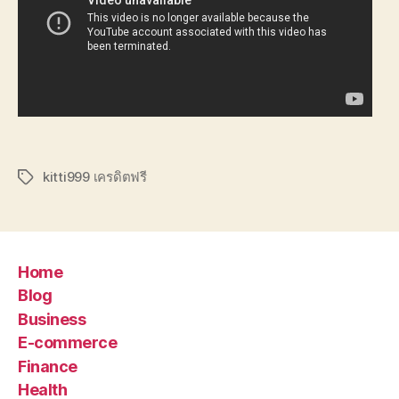
kitti999 เครดิตฟรี
Tags
Home
Blog
Business
E-commerce
Finance
Health