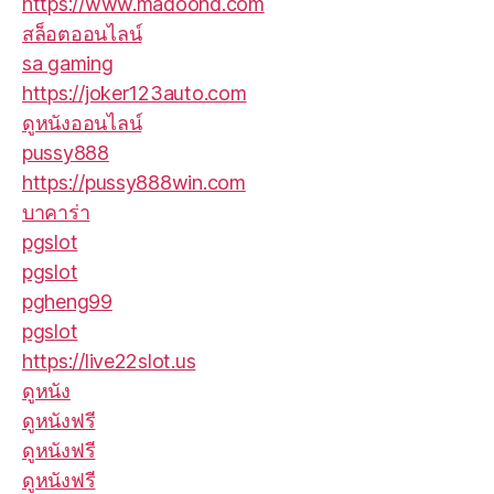
https://www.madoohd.com
สล็อตออนไลน์
sa gaming
https://joker123auto.com
ดูหนังออนไลน์
pussy888
https://pussy888win.com
บาคาร่า
pgslot
pgslot
pgheng99
pgslot
https://live22slot.us
ดูหนัง
ดูหนังฟรี
ดูหนังฟรี
ดูหนังฟรี