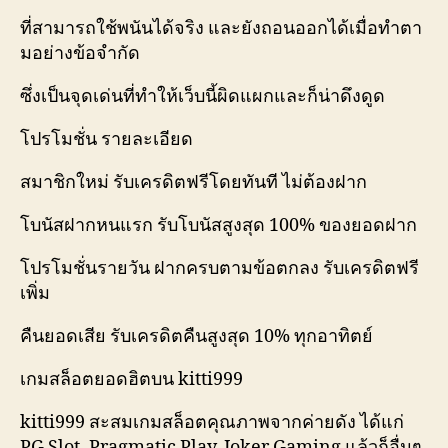
ที่สามารถใช้พนันได้จริง และยังถอนออกได้เมื่อทำตา
มอย่างข้อจำกัด
ซึ่งเป็นจุดเด่นที่ทำให้เว็บนี้ผิดแผกและก็น่าดึงดูด
โปรโมชั่น รายละเอียด
สมาชิกใหม่ รับเครดิตฟรีโดยทันที ไม่ต้องฝาก
โบนัสฝากหนแรก รับโบนัสสูงสุด 100% ของยอดฝาก
โปรโมชั่นรายวัน ฝากครบตามข้อตกลง รับเครดิตฟรี
เพิ่ม
คืนยอดเสีย รับเครดิตคืนสูงสุด 10% ทุกอาทิตย์
เกมสล็อตยอดฮิตบน kitti999
kitti999 สะสมเกมสล็อตคุณภาพจากค่ายดัง ได้แก่
PG Slot, Pragmatic Play, Joker Gaming แล้วก็อื่นๆ