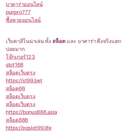
บาคาร่าออนไลน์
punpro777
ซื้อหวยออนไลน์
เว็บคาสิโนน่าเล่น ทั้ง
สล็อต
และ
บาคาร่า
ตึงจริงแตก
บ่อยมาก
โจ๊กเกอร์123
slot168
สล็อตเว็บตรง
https://st99.bet
สล็อต66
สล็อตเว็บตรง
สล็อตเว็บตรง
https://bonus888.asia
สล็อต888
https://pgslot99.life