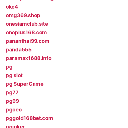
okc4
omg369.shop
onesiamclub.site
onoplus168.com
pananthai99.com
panda555
paramax1688.info
pg
pg slot
pg SuperGame
pg77
pg99
pgceo
pggold168bet.com
pgjoker