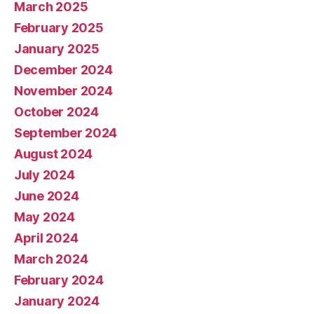
March 2025
February 2025
January 2025
December 2024
November 2024
October 2024
September 2024
August 2024
July 2024
June 2024
May 2024
April 2024
March 2024
February 2024
January 2024