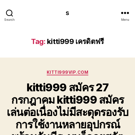
s
Search
Menu
Tag:
kitti999 เครดิตฟรี
Categories
KITTI999VIP.COM
kitti999 สมัคร 27
กรกฎาคม kitti999 สมัคร
เล่นต่อเนื่องไม่มีสะดุดรองรับ
การใช้งานหลายอุปกรณ์