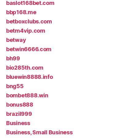
baslot168bet.com
bbp168.me
betboxclubs.com
betm4vip.com
betway
betwin6666.com
bh99
bio285th.com
bluewin8888.info
bng55
bombet888.win
bonus888
brazil999
Business
Business, Small Business