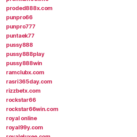
proded888x.com
punpro66
punpro777
puntaek77
pussy888
pussy888play
pussy888win
ramclubx.com
rasri365day.com
rizzbetx.com
rockstar66
rockstar66win.com
royal online
royal99y.com
royaleluxee.com