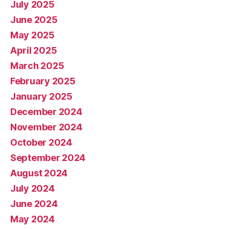
July 2025
June 2025
May 2025
April 2025
March 2025
February 2025
January 2025
December 2024
November 2024
October 2024
September 2024
August 2024
July 2024
June 2024
May 2024