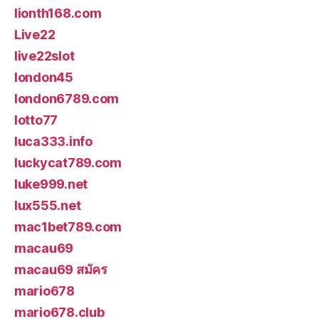
lionth168.com
Live22
live22slot
london45
london6789.com
lotto77
luca333.info
luckycat789.com
luke999.net
lux555.net
mac1bet789.com
macau69
macau69 สมัคร
mario678
mario678.club