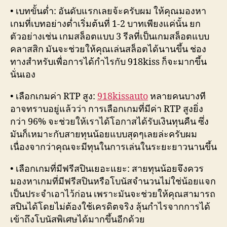
• เบทขั้นต่ำ: อันดับแรกเลยจ้ะครับผม ให้คุณมองหา
เกมที่เบทอย่างต่ำเริ่มต้นที่ 1-2 บาทเพียงแค่นั้น ยก
ตัวอย่างเช่น เกมสล็อตแบบ 3 รีลที่เป็นเกมสล็อตแบบ
คลาสสิก มันจะช่วยให้คุณเล่นสล็อตได้นานขึ้น ช่อง
ทางสำหรับเพื่อการได้กำไรกับ 918kiss ก็จะมากขึ้น
นั่นเอง
• เลือกเกมค่า RTP สูง:
918kissauto
หลายคนบางที
อาจทราบอยู่แล้วว่า การเลือกเกมที่มีค่า RTP สูงยิ่ง
กว่า 96% จะช่วยให้เราได้โอกาสได้รับเงินทุนคืน ซึ่ง
มันก็เหมาะกับสายทุนน้อยแบบสุดๆเลยล่ะครับผม
เนื่องจากว่าคุณจะมีทุนในการเล่นในระยะยาวนานขึ้น
• เลือกเกมที่มีฟรีสปินเยอะแยะ: สายทุนน้อยจึงควร
มองหาเกมที่มีฟรีสปินหรือโบนัสจำนวนไม่ใช่น้อยแจก
เป็นประจำเอาไว้ก่อน เพราะมันจะช่วยให้คุณสามารถ
สปินได้โดยไม่ต้องใช้เครดิตจริง ลุ้นกำไรจากการได้
เข้าถึงโบนัสพิเศษได้มากขึ้นอีกด้วย