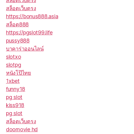
สล็อตเว็บตรง
สล็อตเว็บตรง
https://bonus888.asia
สล็อต888
https://pgslot99.life
pussy888
บาคาร่าออนไลน์
slotxo
slotpg
หนังโป๊ไทย
1xbet
funny18
pg slot
kiss918
pg slot
สล็อตเว็บตรง
doomovie hd