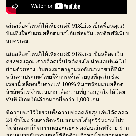
เล่นสล็อตไหนก็ได้เพียงแค่มี 918kiss เป็นเพื่อนคุณ!
บันเทิงใจกับเกมสล็อตมากได้แต่ละวัน เครดิตฟรีเพียบ
สมัครเลย!
เล่นสล็อตไหนก็ได้เพียงแค่มี 918kiss เป็นสล็อตเว็บ
ตรงของคุณ เราสล็อตเว็บไซต์ตรงไม่ผ่านเอเย่นต์ ไม่
ผ่านตัวกลาง เว็บตรงมาตรฐานระดับนานาชาติที่นัก
พนันคนประเทศไทยให้การเห็นด้วยสูงที่สุดในช่วง
เวลานี้ สล็อตเว็บตรงแท้ 100% ที่มาพร้อมเกมสล็อต
ลิขสิทธิ์แท้จำนวนมาก เลือกเกมที่ถูกอกถูกใจได้โดย
ทันที มีเกมให้เลือกมากยิ่งกว่า 1,000 เกม
มีความน่าไว้ใจรวมทั้งความปลอดภัยสูง เล่นได้ตลอด
24 ชั่วโมง รับเครดิตฟรีเยอะมากได้ทุกวี่วันผ่านโปร
โมชั่นและก็กิจกรรมเยอะแยะ ทดสอบเล่นฟรีง่าย ฝาก
ถอนสบายกับระบบออโต้อีกด้วย ถ้าคุณไม่อยากพลาด