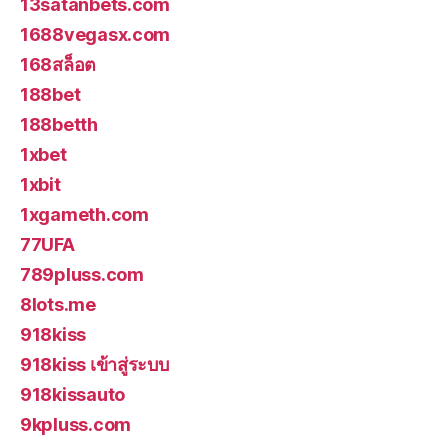
13satanbets.com
1688vegasx.com
168สล็อต
188bet
188betth
1xbet
1xbit
1xgameth.com
77UFA
789pluss.com
8lots.me
918kiss
918kiss เข้าสู่ระบบ
918kissauto
9kpluss.com