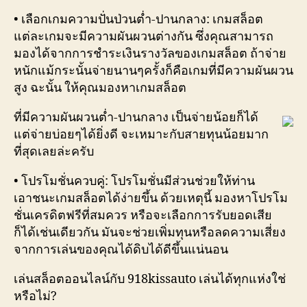
• เลือกเกมความปั่นป่วนต่ำ-ปานกลาง: เกมสล็อต
แต่ละเกมจะมีความผันผวนต่างกัน ซึ่งคุณสามารถ
มองได้จากการชำระเงินรางวัลของเกมสล็อต ถ้าจ่าย
หนักแม้กระนั้นจ่ายนานๆครั้งก็คือเกมที่มีความผันผวน
สูง ฉะนั้น ให้คุณมองหาเกมสล็อต
ที่มีความผันผวนต่ำ-ปานกลาง เป็นจ่ายน้อยก็ได้
แต่จ่ายบ่อยๆได้ยิ่งดี จะเหมาะกับสายทุนน้อยมาก
ที่สุดเลยล่ะครับ
• โปรโมชั่นควบคู่: โปรโมชั่นมีส่วนช่วยให้ท่าน
เอาชนะเกมสล็อตได้ง่ายขึ้น ด้วยเหตุนี้ มองหาโปรโม
ชั่นเครดิตฟรีที่สมควร หรือจะเลือกการรับยอดเสีย
ก็ได้เช่นเดียวกัน มันจะช่วยเพิ่มทุนหรือลดความเสี่ยง
จากการเล่นของคุณได้ดิบได้ดีขึ้นแน่นอน
เล่นสล็อตออนไลน์กับ 918kissauto เล่นได้ทุกแห่งใช่
หรือไม่?