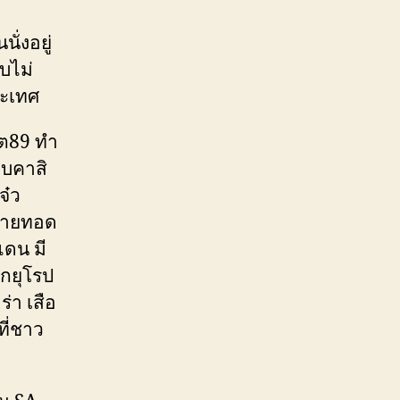
ั่งอยู่
บไม่
ระเทศ
็อต89 ทำ
บบคาสิ
จ๋ว
ถ่ายทอด
ดน มี
ากยุโรป
่า เสือ
ที่ชาว