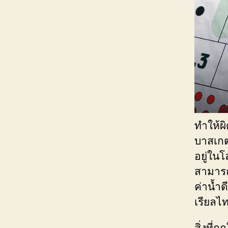
ทำให้ผ
บาสเกต
อยู่ในโ
สามารถ
ค่าน้ำด
เรียลไ