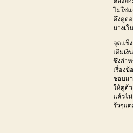
ต้องยอ
ไม่ใช่แ
ดึงดูด
บางเว็บ
จุดแข็
เติมเง
ซึ่งสำห
เรื่อง
ชอบมาก
ให้ดูด้
แล้วไม
รัวๆแต