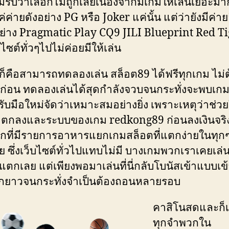
มรับว่าเลือกไม่ถูกเลยเนื่องจากมีเกมให้เล่นเยอะมา
ค่ค่ายดังอย่าง PG หรือ Joker แค่นั้น แต่ว่ายังมีค่ายอื
อย่าง Pragmatic Play CQ9 JILI Blueprint Red Tig
ไซต์ทั่วๆไปไม่ค่อยมีให้เล่น
งก็คือสามารถทดลองเล่น สล็อต89 ได้ฟรีทุกเกม ไม่ต้
ินก่อน ทดลองเล่นได้สุดกำลังจวบจนกระทั่งจะพบเกม
รับมือใหม่จัดว่าเหมาะสมอย่างยิ่ง เพราะเหตุว่าช่วยให
ข้อตกลงและระบบของเกม redkong89 ก่อนลงเงินจริง
ที่มีรายการอาหารแยกเกมสล็อตที่แตกง่ายในทุกๆ
วย ซึ่งเว็บไซต์ทั่วไปแทบไม่มี บางเกมพวกเราเคยเล่นท
่แตกเลย แต่เพียงพอมาเล่นที่นี่กลับโบนัสเข้าแบบเ
กยาวจนกระทั่งจำเป็นต้องถอนหลายรอบ
คาสิโนสดและก็เ
ทุกจำพวกใน