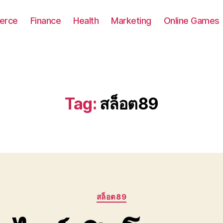
erce
Finance
Health
Marketing
Online Games
Tag:
สล็อต89
Categories
สล็อต89