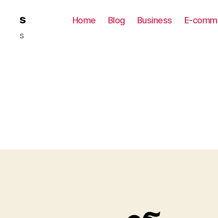
s
Home
Blog
Business
E-comm
s