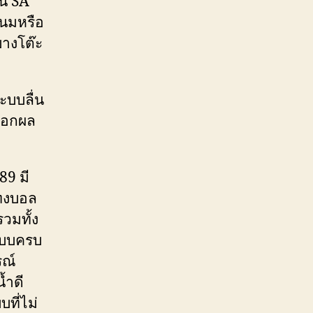
่น SA
เนมหรือ
บางโต๊ะ
ะบบลื่น
ล็อกผล
9 มี
ทงบอล
วมทั้ง
แบบครบ
รณ์
้ำดี
ที่ไม่