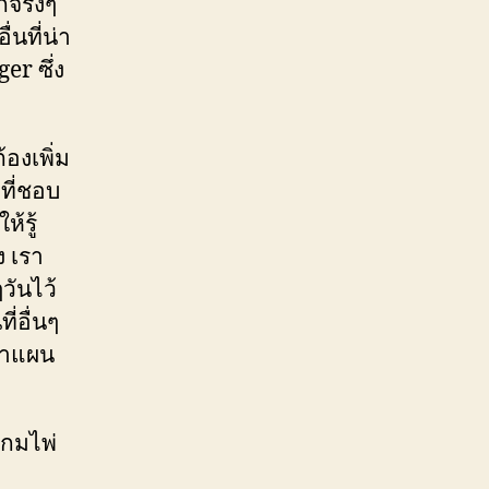
กจริงๆ
่นที่น่า
er ซึ่ง
องเพิ่ม
ที่ชอบ
้รู้
 เรา
วันไว้
ี่อื่นๆ
ข้าแผน
กมไพ่