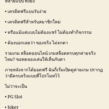
หลายแบบ ทั้งยัง
• เครดิตฟรีแบบรับง่าย
• เครดิตฟรีสำหรับสมาชิกใหม่
• หรือแม้แต่แบบไม่ต้องแชร์ ไม่ต้องทำกิจกรรม
• ต้องบอกเลยว่า ของจริง ไม่จกตา
รวมเกม สล็อตออนไลน์ เกมสล็อตครบทุกค่ายจริง
ไหม? ขอทดลองเล่นให้เห็นกับตา
ภายหลังจากได้ยอดฟรี ฉันก็เริ่มเปิดดูค่ายเกม ปรากฏ
ว่ามีครบจริงแบบที่โปรโมทไว้
ไม่ว่าจะเป็น
• PG Slot
• Joker