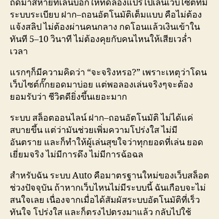
ถัดมาสหายที่เล่นบอกให้ทดลองแปรไปเล่นเว็บไซต์ที่มี
ระบบระเบียบ ฝาก–ถอนอัตโนมัติเต็มแบบ คือไม่ต้อง
แจ้งสลิป ไม่ต้องผ่านคนกลาง กดโอนแล้วเงินเข้าใน
ทันที 5–10 วินาที ไม่ต้องคุยกับคนไหนให้เสียเวล่ำ
เวลา
แรกๆก็มีความคิดว่า “จะจริงหรอ?” เพราะเหตุว่าโดน
เว็บไซต์กั๊กยอดมาบ่อย แต่พอลองเล่นจริงๆจะต้อง
ยอมรับว่า ชีวิตดียิ่งขึ้นเยอะมาก
ระบบ สล็อตออนไลน์ ฝาก–ถอนอัตโนมัติ ไม่ได้แค่
สบายขึ้น แต่ว่ามันช่วยเพิ่มความโปร่งใส ไม่มี
อันตราย และก็ทำให้ผู้เล่นสุขใจว่าทุกยอดที่เล่น ยอด
เยี่ยมจริง ไม่มีการดึง ไม่มีการฉ้อฉล
สำหรับฉัน ระบบ Auto คือมาตรฐานใหม่ของเว็บสล็อต
ช่วงปัจจุบัน ถ้าหากเว็บไหนไม่มีระบบนี้ ฉันเกือบจะไม่
สนใจเลย เนื่องจากเมื่อได้สัมผัสระบบอัตโนมัติที่เร็ว
ทันใจ โปร่งใส และก็ตรงไปตรงมาแล้ว กลับไปใช้