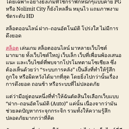
โดยเฉพาะอย่างยิ่งเกมที่ใช้กราฟิกหนักๆแบบค่าย PG
หรือ Nolimit City ก็ยังไหลลื่น หมุนไว แถมภาพงาม
ชัดระดับ HD
สล็อตออนไลน์ ฝาก–ถอนอัตโนมัติ โปร่งใส ไม่มีการ
ดึงยอด
สล็อต
เล่นเกม สล็อตออนไลน์ มาหลายเว็บไซต์
มากมาย ทั้งเว็บไซต์ใหญ่ เว็บเล็ก เว็บที่เพื่อนพ้องเสนอ
แนะ และเว็บไซต์ที่พบจากโปรโมทตามโซเชียล ซึ่ง
ต้องเห็นด้วยว่า “ระบบการคลัง” เป็นสิ่งที่ทำให้รู้สึก
ถูกใจ หรือผิดหวังได้มากที่สุด โดยยิ่งไปกว่านั้นเรื่อง
การดึงยอด ถอนช้า หรือระบบที่ไม่ปลอดภัย
แต่ว่ามีอยู่ตอนหนึ่งที่ทำให้ฉันตัดสินใจเลือกเว็บแบบ
“ฝาก–ถอนอัตโนมัติ (Auto)” แค่นั้น เนื่องจากว่ามัน
ช่วยลดปัญหากระจุกกระจิก รวมทั้งให้ความรู้สึก
ปลอดภัยมากกว่าที่คิด