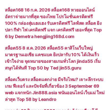
สล็อต168 16 ก.ค. 2026 สล็อต168 หวยออนไลน์
อัตราจ่ายมากที่สุด ของไทย โปรโมชั่นเครดิตฟรี
100% กล่องสุ่มเฮงเฮง รับเครดิตฟรี ไลฟ์สด สล็อต ยิง
ปลา กีฬา ไพ่ เครดิตฟรี แจก เครดิตฟรี เยอะที่สุด Top
6 by Demetra hengjing168d.com
สล็อต55 8 ส.ค. 2026 สล็อต55 คาสิโนเว็บใหญ่
มาตรฐานเอเชีย แคชแบค ยิงปลารับ 10% ได้เงินเร็ว
เข้าใจง่าย จุดหมายของสายเกมทั่วโลก jinda55 เริ่ม
สนุกได้ทันที Top 50 by Ted jin55.guru
สล็อตเว็บตรง สล็อตแตกง่าย มีจริงไหม? เจาะลึกระบบ
เกม ฟีเจอร์ และปัจจัยที่เกี่ยวข้อง 3 September 69
web แจกหนัก Jin888.asia พนันออนไลน์ เว็บแม่ ใหม่
ล่าสุด Top 58 by Leandro