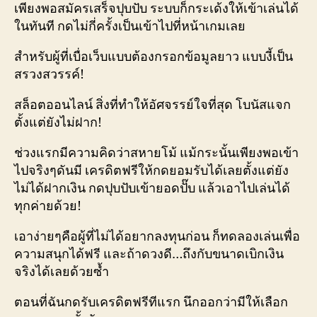
เพียงพอสมัครเสร็จปุบปับ ระบบก็กระเด้งให้เข้าเล่นได้
ในทันที กดไม่กี่ครั้งเป็นเข้าไปที่หน้าเกมเลย
สำหรับผู้ที่เบื่อเว็บแบบต้องกรอกข้อมูลยาว แบบงี้เป็น
สรวงสวรรค์!
สล็อตออนไลน์ สิ่งที่ทำให้อัศจรรย์ใจที่สุด โบนัสแจก
ตั้งแต่ยังไม่ฝาก!
ช่วงแรกมีความคิดว่าสหายโม้ แม้กระนั้นเพียงพอเข้า
ไปจริงๆดันมี เครดิตฟรีให้กดยอมรับได้เลยตั้งแต่ยัง
ไม่ได้ฝากเงิน กดปุบปับเข้ายอดปั๊บ แล้วเอาไปเล่นได้
ทุกค่ายด้วย!
เอาง่ายๆคือผู้ที่ไม่ได้อยากลงทุนก่อน ก็ทดลองเล่นเพื่อ
ความสนุกได้ฟรี และถ้าดวงดี…ถึงกับขนาดเบิกเงิน
จริงได้เลยด้วยซ้ำ
ตอนที่ฉันกดรับเครดิตฟรีทีแรก นึกออกว่ามีให้เลือก