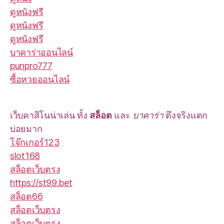
ดูหนังฟรี
ดูหนังฟรี
ดูหนังฟรี
บาคาร่าออนไลน์
punpro777
ซื้อหวยออนไลน์
เว็บคาสิโนน่าเล่น ทั้ง
สล็อต
และ
บาคาร่า
ตึงจริงแตก
บ่อยมาก
โจ๊กเกอร์123
slot168
สล็อตเว็บตรง
https://st99.bet
สล็อต66
สล็อตเว็บตรง
สล็อตเว็บตรง