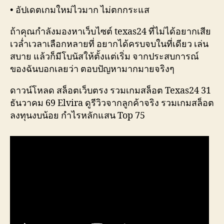
• อัปเดตเกมใหม่ไวมาก ไม่ตกกระแส
ถ้าคุณกำลังมองหาเว็บไซต์ texas24 ที่ไม่ได้อยากเสีย
เวล่ำเวลาเลือกหลายที่ อยากได้ครบจบในที่เดียว เล่น
สบาย แล้วก็มีโบนัสให้ตั้งแต่เริ่ม จากประสบการณ์
ของฉันบอกเลยว่า ตอบปัญหามากมายจริงๆ
ดาวน์โหลด สล็อตเว็บตรง รวมเกมสล็อต Texas24 31
ธันวาคม 69 Elvira ดูรีวิวจากลูกค้าจริง รวมเกมสล็อต
ลงทุนงบน้อย กำไรหลักแสน Top 75