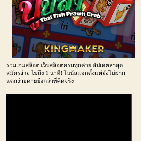
รวมเกมสล็อต เว็บสล็อตครบทุกค่าย อัปเดตล่าสุด
สมัครง่าย ไม่ถึง 1 นาที! โบนัสแจกตั้งแต่ยังไม่ฝาก
แตกง่ายดายยิ่งกว่าที่คิดจริง