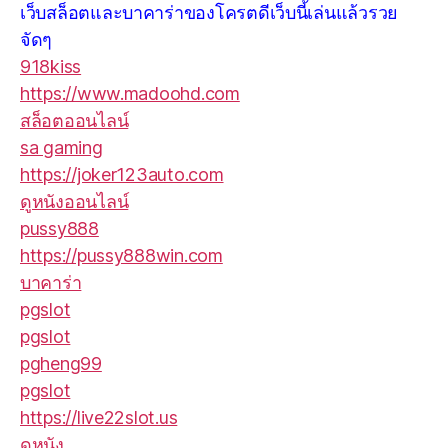
เว็บสล็อตและบาคาร่าของโครตดีเว็บนี้เล่นแล้วรวย
จัดๆ
918kiss
https://www.madoohd.com
สล็อตออนไลน์
sa gaming
https://joker123auto.com
ดูหนังออนไลน์
pussy888
https://pussy888win.com
บาคาร่า
pgslot
pgslot
pgheng99
pgslot
https://live22slot.us
ดูหนัง