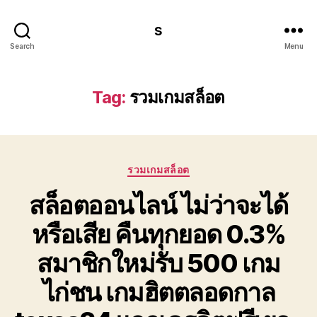
s
Search
Menu
Tag:
รวมเกมสล็อต
Categories
รวมเกมสล็อต
สล็อตออนไลน์ ไม่ว่าจะได้
หรือเสีย คืนทุกยอด 0.3%
สมาชิกใหม่รับ 500 เกม
ไก่ชน เกมฮิตตลอดกาล