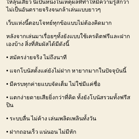
ให้ลุ้นเสียว นี่เป็นหนึ่งในเหตุผลที่ทำให้มีความรู้สึกว่า
ไม่เป็นอันตรายจริงจนกล้าเล่นแบบยาวๆ
เว็บแห่งนี้ตอบโจทย์ทุกข้อแบบไม่ต้องคิดมาก
หลังจากเล่นมาเรื่อยๆทั้งยังแบบใช้เครดิตฟรีและฝาก
เองบ้าง สิ่งที่สัมผัสได้มีดังนี้
• สมัครง่ายจริง ไม่ถึงนาที
• แจกโบนัสตั้งแต่ยังไม่ฝาก หายากมากในปัจจุบันนี้
• มีครบทุกค่ายแบบจัดเต็ม ไม่ใช่มีแค่ชื่อ
• แตกง่ายดายเสียยิ่งกว่าที่คิด ทั้งยังโบนัสรวมทั้งฟรีส
ปิน
• ระบบลื่น ไม่ค้าง เล่นเพลิดเพลินทั้งวัน
• ฝากถอนเร็ว แน่นอน ไม่มีหัก