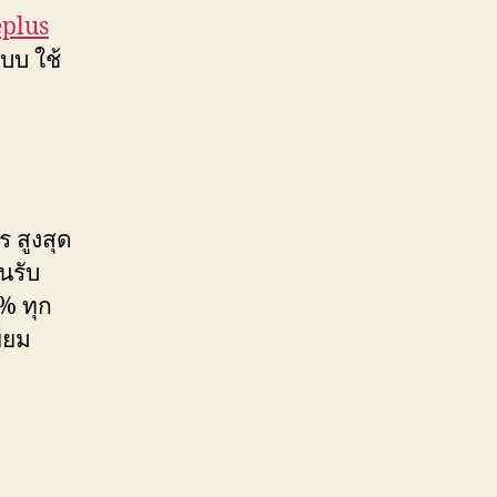
plus
บบ ใช้
 สูงสุด
นรับ
% ทุก
ี่ยม