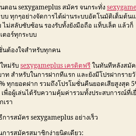
่ขั้นตอน sexygameplus สมัคร จนกระทั่ง
sexygame
ระบบ ทุกๆอย่างจัดการได้ผ่านระบบอัตโนมัติเต็มต้นแ
 ไม่สลับซับซ้อน รองรับทั้งยังมือถือ แท็บเล็ต แล้วก็
เตอร์ทุกระบบ
ั่นต้องใจสำหรับทุกคน
ใหม่รับ
sexygameplus เครดิตฟรี
ในทันทีหลังสมัคร
บาท สำหรับในการฝากทีแรก และยังมีโปรฝากรายวั
10% ทุกยอดฝาก รวมถึงโปรโมชั่นคืนยอดเสียสูงสุด 5
 เพื่อผู้เล่นได้รับความคุ้มค่ารวมทั้งประสบการณ์ที่เย
ากเรา
ธีการสมัคร sexygameplus อย่างเร็ว
การสมัครสมาชิกง่ายนิดเดียว: