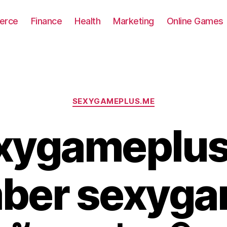
erce
Finance
Health
Marketing
Online Games
Categories
SEXYGAMEPLUS.ME
xygameplus
ber sexyga