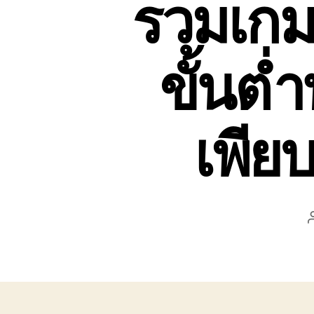
รวมเกมด
ขั้นต่
เพีย