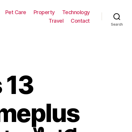
Pet Care
Property
Technology
Travel
Contact
Search
 13
meplus