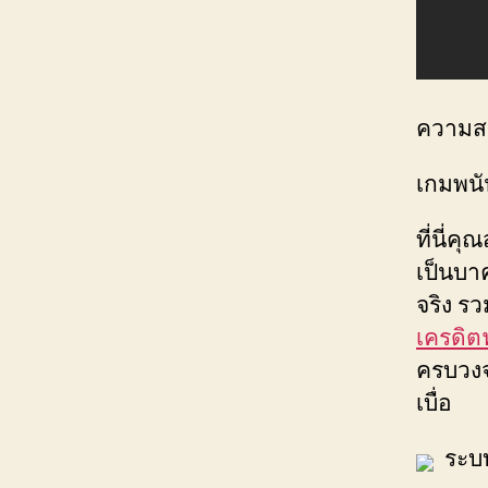
ความสะ
เกมพน
ที่นี่
เป็นบา
จริง ร
เครดิต
ครบวงจ
เบื่อ
ระบบ