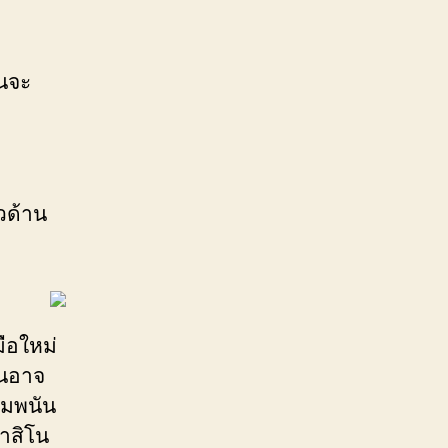
็นจะ
วด้าน
ือใหม่
ั่นอาจ
์มพนัน
คาสิโน