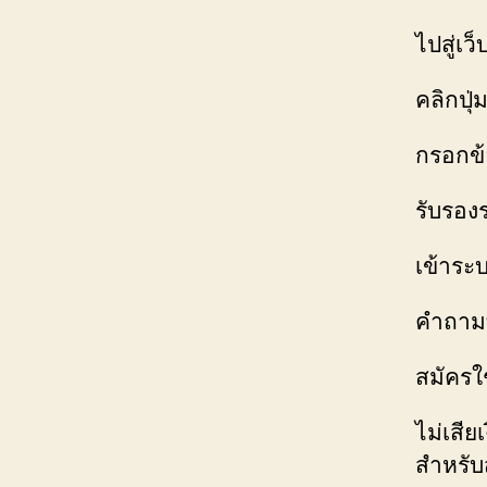
ไปสู่เ
คลิกปุ
กรอกข้อ
รับรอง
เข้าระ
คำถามท
สมัครใ
ไม่เสีย
สำหรับ