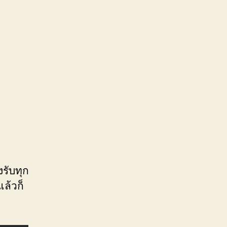
รับทุก
ล้วก็