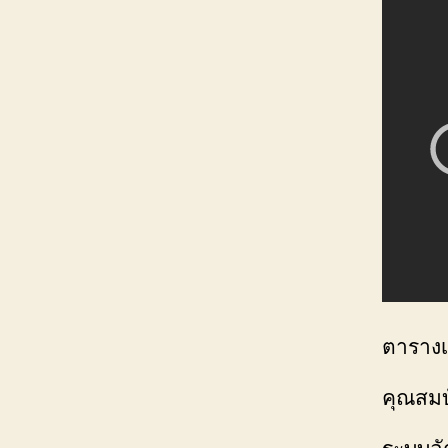
ตารางเท
คุณสมบ