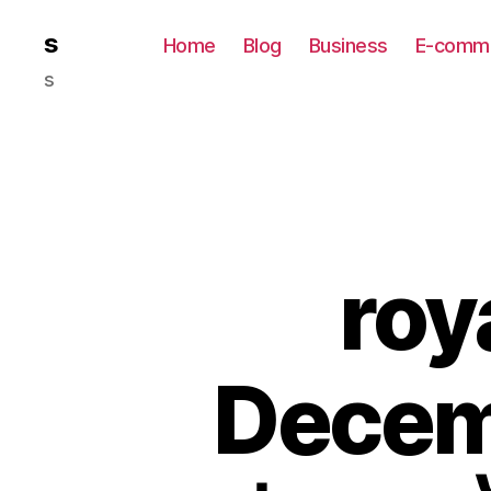
s
Home
Blog
Business
E-comm
s
roy
Decemb