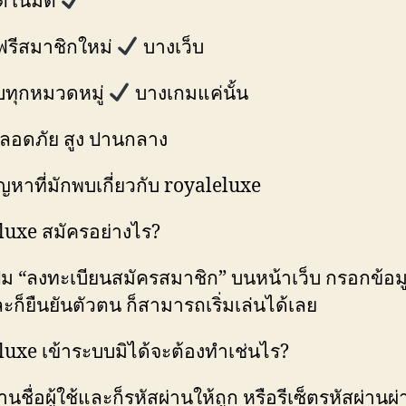
ตโนมัติ
ฟรีสมาชิกใหม่
บางเว็บ
ทุกหมวดหมู่
บางเกมแค่นั้น
อดภัย สูง ปานกลาง
ญหาที่มักพบเกี่ยวกับ royaleluxe
luxe สมัครอย่างไร?
ปุ่ม “ลงทะเบียนสมัครสมาชิก” บนหน้าเว็บ กรอกข้อม
ะก็ยืนยันตัวตน ก็สามารถเริ่มเล่นได้เลย
luxe เข้าระบบมิได้จะต้องทำเช่นไร?
ชื่อผู้ใช้และก็รหัสผ่านให้ถูก หรือรีเซ็ตรหัสผ่าน