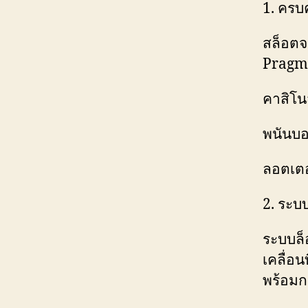
1. ครบค
สล็อตจ
Pragma
คาสิโนส
พนันบอ
ลอตเตอ
2. ระบ
ระบบล็อ
เคลื่อน
พร้อมกา