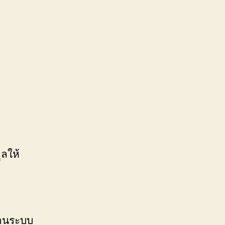
ูลให้
ผ่านระบบ