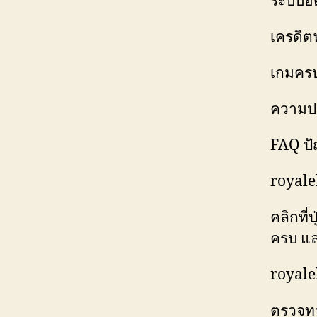
ระบบอั
เครดิต
เกมครบ
ความปล
FAQ ปั
royale
คลิกที่
ครบ แล
royale
ตรวจทาน