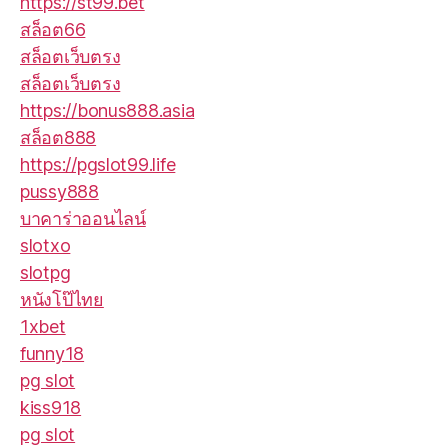
https://st99.bet
สล็อต66
สล็อตเว็บตรง
สล็อตเว็บตรง
https://bonus888.asia
สล็อต888
https://pgslot99.life
pussy888
บาคาร่าออนไลน์
slotxo
slotpg
หนังโป๊ไทย
1xbet
funny18
pg slot
kiss918
pg slot