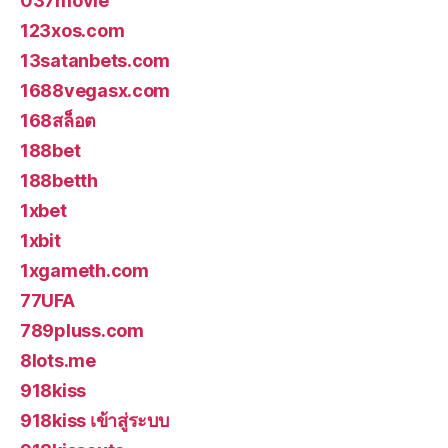
037movie
123xos.com
13satanbets.com
1688vegasx.com
168สล็อต
188bet
188betth
1xbet
1xbit
1xgameth.com
77UFA
789pluss.com
8lots.me
918kiss
918kiss เข้าสู่ระบบ