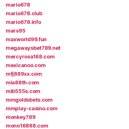
mario678
mario678.club
mario678.info
mars95
maxworld99.fun
megawaysbet789.net
mercyrosa168.com
mexicanoo.com
mfj889xx.com
mia88th.com
mib555s.com
mmgoldsbets.com
mmplay-casino.com
monkey789
mono16888.com