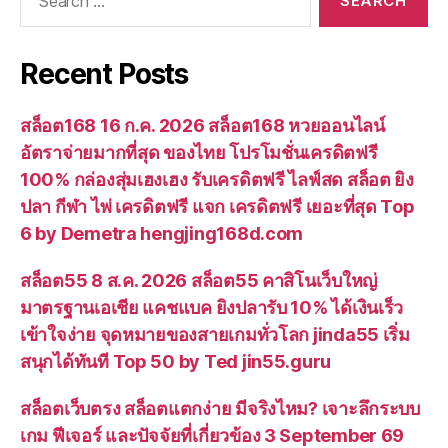
for:
Recent Posts
สล็อต168 16 ก.ค. 2026 สล็อต168 หวยออนไลน์
อัตราจ่ายมากที่สุด ของไทย โปรโมชั่นเครดิตฟรี
100% กล่องสุ่มเฮงเฮง รับเครดิตฟรี ไลฟ์สด สล็อต ยิง
ปลา กีฬา ไพ่ เครดิตฟรี แจก เครดิตฟรี เยอะที่สุด Top
6 by Demetra hengjing168d.com
สล็อต55 8 ส.ค. 2026 สล็อต55 คาสิโนเว็บใหญ่
มาตรฐานเอเชีย แคชแบค ยิงปลารับ 10% ได้เงินเร็ว
เข้าใจง่าย จุดหมายของสายเกมทั่วโลก jinda55 เริ่ม
สนุกได้ทันที Top 50 by Ted jin55.guru
สล็อตเว็บตรง สล็อตแตกง่าย มีจริงไหม? เจาะลึกระบบ
เกม ฟีเจอร์ และปัจจัยที่เกี่ยวข้อง 3 September 69