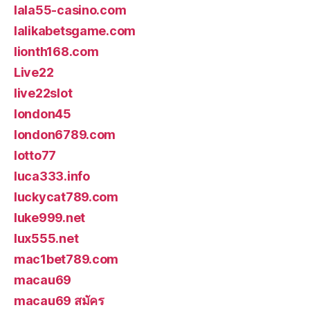
lala55-casino.com
lalikabetsgame.com
lionth168.com
Live22
live22slot
london45
london6789.com
lotto77
luca333.info
luckycat789.com
luke999.net
lux555.net
mac1bet789.com
macau69
macau69 สมัคร