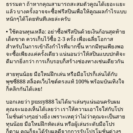
ธรรมดา ถ้าหากคุณสามารถสะสมตัวคูณได้เยอะแยะ
แล้ว บางครั้งอาจจะซื้อฟรีสปินเพื่อให้คูณผลกำไรแบบ
หนักๆได้โดยทันทีเลยล่ะครับ
• ใช้ตอนทุนเหลือ: อย่าซื้อฟรีสปินด้วยเงินก้อนสุดท้าย
เด็ดขาด ควรเก็บไว้ซื้อ 2-3 ครั้ง เพื่อเฉลี่ยโอกาส
สำหรับในการเข้าถึงกำไรที่มากขึ้น หากมีทุนเพียงพอ
จะซื้อเพียงแค่ครั้งเดียว แน่นอนว่าให้สปินแบบปกติจะ
ดีมากยิ่งกว่า การเก็บรอบก็สร้างช่องทางเช่นเดียวกัน
สายทุนน้อย มือใหม่ฝึกเล่น หรือมือโปรก็เล่นได้กับ
พุซซี่888 สล็อตเว็บไซต์ตรงแท้ 100% พร้อมบันเทิงใจ
ก็คลิกกันได้เลย!
บอกเลยว่า pussy888 ไม่ได้มาเล่นๆแน่นอนครับผม
คุณจะมองเห็นได้เลยว่า เราให้ความเอาใจใส่กับโปร
โมชั่นต่างๆอย่างยิ่ง เพราะเหตุว่าไม่ว่าคุณจะเป็นสาย
ทุนน้อย มือใหม่ฝึกหัดเล่น หรือผู้เล่นระดับมือโปร
ก็ตาม คุณก็จะได้รับผลดีจากการรับโปรโมชั่นต่างๆ