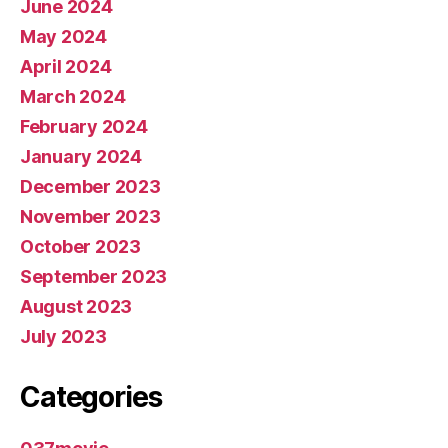
June 2024
May 2024
April 2024
March 2024
February 2024
January 2024
December 2023
November 2023
October 2023
September 2023
August 2023
July 2023
Categories