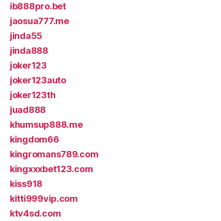
ib888pro.bet
jaosua777.me
jinda55
jinda888
joker123
joker123auto
joker123th
juad888
khumsup888.me
kingdom66
kingromans789.com
kingxxxbet123.com
kiss918
kitti999vip.com
ktv4sd.com