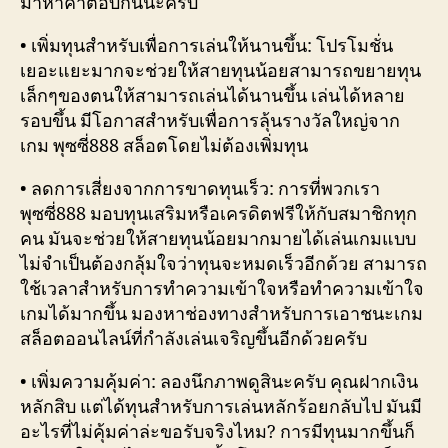
มาหาคำตอบกันนะครับ
• เพิ่มทุนสำหรับเพื่อการเล่นให้นานขึ้น: โปรโมชั่น
เยอะแยะมากจะช่วยให้สายทุนน้อยสามารถขยายทุน
เล็กๆของตนให้สามารถเล่นได้นานขึ้น เล่นได้หลาย
รอบขึ้น มีโอกาสสำหรับเพื่อการลุ้นรางวัลใหญ่จาก
เกม พุซซี่888 สล็อตโดยไม่ต้องเพิ่มทุน
• ลดการเสี่ยงจากการขาดทุนเร็ว: การที่พวกเรา
พุซซี่888 มอบทุนเสริมหรือเครดิตฟรีให้กับสมาชิกทุก
คน มันจะช่วยให้สายทุนน้อยมากมายได้เล่นเกมแบบ
ไม่จำเป็นต้องกลุ้มใจว่าทุนจะหมดเร็วอีกด้วย สามารถ
ใช้เวลาสำหรับการทำความเข้าใจหรือทำความเข้าใจ
เกมได้มากขึ้น มองหาช่องทางสำหรับการเอาชนะเกม
สล็อตออนไลน์ที่กำลังเล่นเจริญขึ้นอีกด้วยครับ
• เพิ่มความคุ้มค่า: ลองนึกภาพดูสินะครับ คุณฝากเงิน
หลักสิบ แต่ได้ทุนสำหรับการเล่นหลักร้อยกลับไป มันมี
อะไรที่ไม่คุ้มค่าล่ะขอรับจริงไหม? การมีทุนมากขึ้นก็