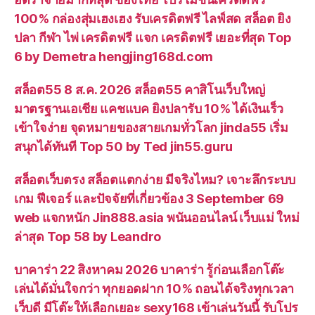
100% กล่องสุ่มเฮงเฮง รับเครดิตฟรี ไลฟ์สด สล็อต ยิง
ปลา กีฬา ไพ่ เครดิตฟรี แจก เครดิตฟรี เยอะที่สุด Top
6 by Demetra hengjing168d.com
สล็อต55 8 ส.ค. 2026 สล็อต55 คาสิโนเว็บใหญ่
มาตรฐานเอเชีย แคชแบค ยิงปลารับ 10% ได้เงินเร็ว
เข้าใจง่าย จุดหมายของสายเกมทั่วโลก jinda55 เริ่ม
สนุกได้ทันที Top 50 by Ted jin55.guru
สล็อตเว็บตรง สล็อตแตกง่าย มีจริงไหม? เจาะลึกระบบ
เกม ฟีเจอร์ และปัจจัยที่เกี่ยวข้อง 3 September 69
web แจกหนัก Jin888.asia พนันออนไลน์ เว็บแม่ ใหม่
ล่าสุด Top 58 by Leandro
บาคาร่า 22 สิงหาคม 2026 บาคาร่า รู้ก่อนเลือกโต๊ะ
เล่นได้มั่นใจกว่า ทุกยอดฝาก 10% ถอนได้จริงทุกเวลา
เว็บดี มีโต๊ะให้เลือกเยอะ sexy168 เข้าเล่นวันนี้ รับโปร