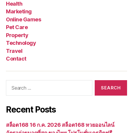
Health
Marketing
Online Games
Pet Care
Property
Technology
Travel
Contact
Search
for:
Recent Posts
สล็อต168 16 ก.ค. 2026 สล็อต168 หวยออนไลน์
อัตราจ่ายมากที่สุด ของไทย โปรโมชั่นเครดิตฟรี