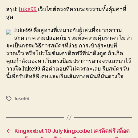
สรุป:
luke99
เว็บไซต์ตรงที่ครบวงจรรวมทั้งคุ้มค่าที่
สุด
luke99 คือลู่ทางที่เหมาะกับผู้เล่นที่อยากความ
สะดวก ความปลอดภัย รวมทั้งความคุ้มราคา ไม่ว่า
จะเป็นกรรมวิธีการสมัครที่ง่าย การเข้าสู่ระบบที่
รวดเร็ว หรือโปรโมชั่นเครดิตฟรีที่น่าดึงดูด ถ้าเกิด
คุณกำลังมองหาเว็บตรงป้อมปราการอาจจะและน่าไว้
วางใจ luke99 คือคำตอบที่ไม่ควรละเลย รีบสมัครวัน
นี้เพื่อรับสิทธิพิเศษและเริ่มเส้นทางพนันที่มั่นดวงใจ
luke99
Tags
←
Kingxxxbet 10 July kingxxxbet เครดิตฟรี สล็อต