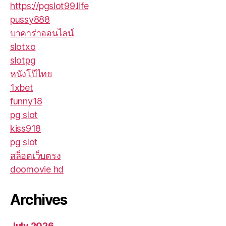
https://pgslot99.life
pussy888
บาคาร่าออนไลน์
slotxo
slotpg
หนังโป๊ไทย
1xbet
funny18
pg slot
kiss918
pg slot
สล็อตเว็บตรง
doomovie hd
Archives
July 2026