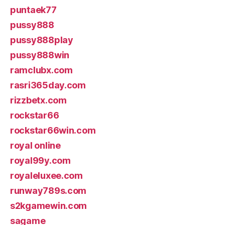
puntaek77
pussy888
pussy888play
pussy888win
ramclubx.com
rasri365day.com
rizzbetx.com
rockstar66
rockstar66win.com
royal online
royal99y.com
royaleluxee.com
runway789s.com
s2kgamewin.com
sagame