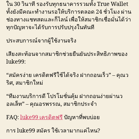
ใน 30 วินาที รองรับทุกธนาคารรวมทั้ง True Wallet
ทั้งยังมีคณะทำงานรอให้บริการตลอด 24 ชั่วโมง ผ่าน
ช่องทางแชทสดและก็ไลน์ เพื่อให้สมาชิกเชื่อมั่นได้ว่า
ทุกปัญหาจะได้รับการปรับปรุงในทันที
ประสบการณ์จากผู้ใช้งานจริง
เสียงสะท้อนจากสมาชิกช่วยยืนยันประสิทธิภาพของ
luke99:
“สมัครง่าย เครดิตฟรีใช้ได้จริง ฝากถอนเร็ว” – คุณว
ริศ, สมาชิกใหม่
“ทีมงานบริการดี โปรโมชั่นคุ้ม ฝากถอนง่ายผ่านว
อลเล็ท” – คุณอรพรรณ, สมาชิกประจำ
FAQ:
luke99 เครดิตฟรี
ปัญหาที่พบบ่อย
การ luke99 สมัคร ใช้เวลามากแค่ไหน?