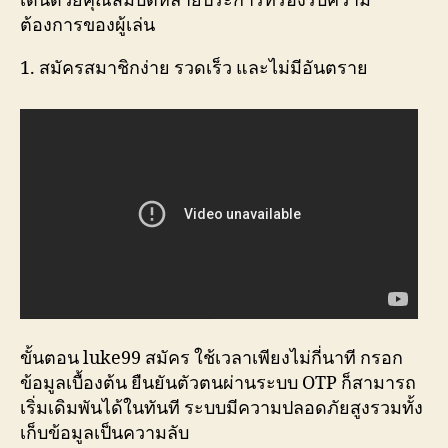
เด่นด้วยคุณสมบัติหลายประการที่รองรับความ
ต้องการของผู้เล่น
1. สมัครสมาชิกง่าย รวดเร็ว และไม่มีอันตราย
ขั้นตอน luke99 สมัคร ใช้เวลาเพียงไม่กี่นาที กรอก
ข้อมูลเบื้องต้น ยืนยันตัวตนผ่านระบบ OTP ก็สามารถ
เริ่มเดิมพันได้ในทันที ระบบมีความปลอดภัยสูงรวมทั้ง
เก็บข้อมูลเป็นความลับ