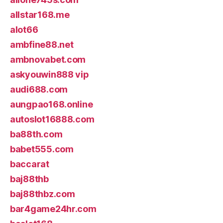
allstar168.me
alot66
ambfine88.net
ambnovabet.com
askyouwin888 vip
audi688.com
aungpao168.online
autoslot16888.com
ba88th.com
babet555.com
baccarat
baj88thb
baj88thbz.com
bar4game24hr.com