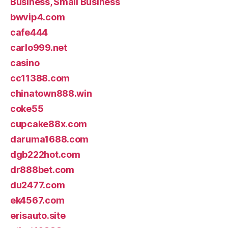
Business, Small Business
bwvip4.com
cafe444
carlo999.net
casino
cc11388.com
chinatown888.win
coke55
cupcake88x.com
daruma1688.com
dgb222hot.com
dr888bet.com
du2477.com
ek4567.com
erisauto.site