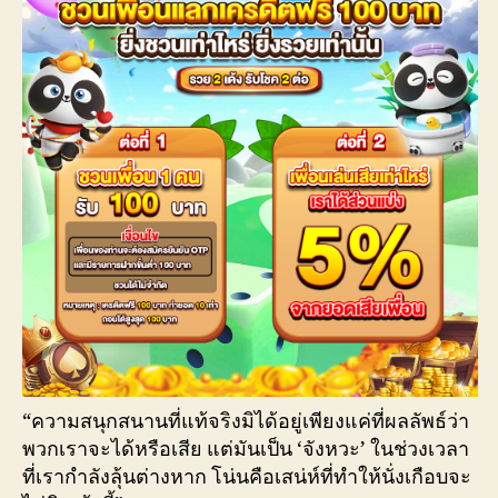
“ความสนุกสนานที่แท้จริงมิได้อยู่เพียงแค่ที่ผลลัพธ์ว่า
พวกเราจะได้หรือเสีย แต่มันเป็น ‘จังหวะ’ ในช่วงเวลา
ที่เรากำลังลุ้นต่างหาก โน่นคือเสน่ห์ที่ทำให้นั่งเกือบจะ