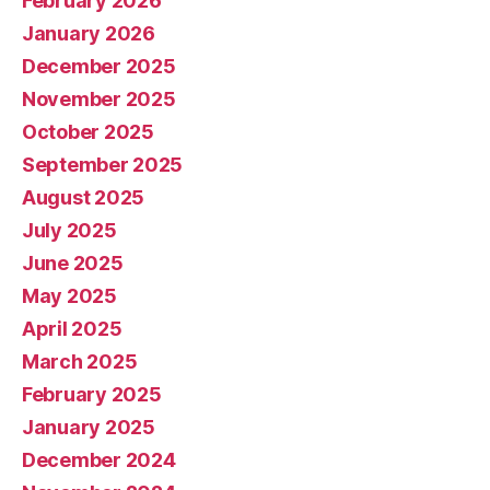
February 2026
January 2026
December 2025
November 2025
October 2025
September 2025
August 2025
July 2025
June 2025
May 2025
April 2025
March 2025
February 2025
January 2025
December 2024