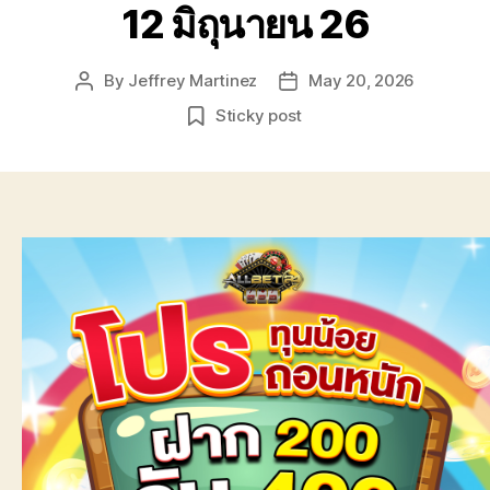
12 มิถุนายน 26
By
Jeffrey Martinez
May 20, 2026
Post
Post
author
date
Sticky post