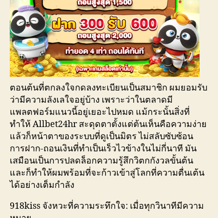
ตอนต้นที่ตกลงใจกดลงทะเบียนเป็นสมาชิก ผมยอมรับ
ว่ามีความลังเลใจอยู่บ้าง เพราะว่าในตลาดมี
แพลตฟอร์มแนวนี้อยู่เยอะไปหมด แม้กระนั้นสิ่งที่
ทำให้ Allbet24hr สะดุดตาตั้งแต่ต้นเห็นคือความง่าย
แล้วก็หน้าตาของระบบที่ดูเป็นมิตร ไม่สลับซับซ้อน
การฝาก-ถอนเงินที่ทำเป็นเร็วไวข้างในไม่กี่นาที มัน
เสมือนเป็นการปลดล็อกความรู้สึกวิตกกังวลขั้นต้น
และก็ทำให้ผมพร้อมที่จะก้าวเข้าสู่โลกที่ความตื่นเต้น
ได้อย่างเต็มกำลัง
918kiss จังหวะที่ความระทึกใจ: เมื่อทุกวินาทีมีความ