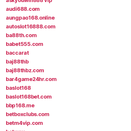
askyouwin888 vip
audi688.com
aungpao168.online
autoslot16888.com
ba88th.com
babet555.com
baccarat
baj88thb
baj88thbz.com
bar4game24hr.com
baslot168
baslot168bet.com
bbp168.me
betboxclubs.com
betm4vip.com