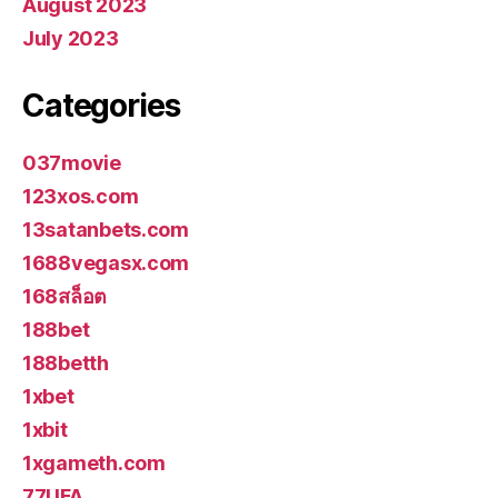
August 2023
July 2023
Categories
037movie
123xos.com
13satanbets.com
1688vegasx.com
168สล็อต
188bet
188betth
1xbet
1xbit
1xgameth.com
77UFA