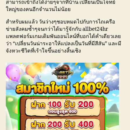
สามารถเข้าถึงได้ง่ายๆจากที่บ้าน เปลี่ยนเป็นโจทย์
ใหญ่ของคนอีกจำนวนไม่น้อย
สำหรับผมแล้ว วันว่างๆชอบหมดไปกับการไถเครือ
ข่ายสังคมซ้ำๆจนกว่าได้มารู้จักกับ allbet24hr
แพลตฟอร์มเกมเดิมพันออนไลน์ที่บอกได้คำเดียวเลย
ว่า “เปลี่ยนวันน่าระอาให้แปลงเป็นวันที่มีสีสัน” และมี
จังหวะชีวิตที่เร้าใจขึ้นอย่างสิ้นเชิง