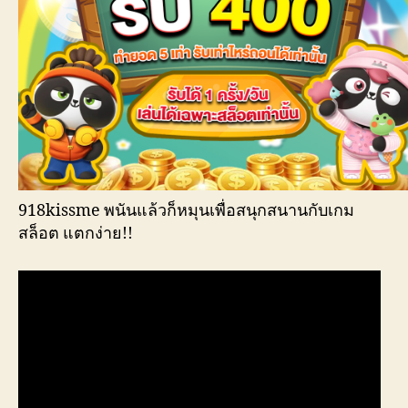
918kissme พนันแล้วก็หมุนเพื่อสนุกสนานกับเกม
สล็อต แตกง่าย!!