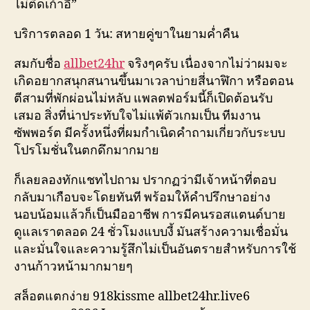
ไม่ติดเก้าอี้”
บริการตลอด 1 วัน: สหายคู่ขาในยามค่ำคืน
สมกับชื่อ
allbet24hr
จริงๆครับ เนื่องจากไม่ว่าผมจะ
เกิดอยากสนุกสนานขึ้นมาเวลาบ่ายสี่นาฬิกา หรือตอน
ตีสามที่พักผ่อนไม่หลับ แพลตฟอร์มนี้ก็เปิดต้อนรับ
เสมอ สิ่งที่น่าประทับใจไม่แพ้ตัวเกมเป็น ทีมงาน
ซัพพอร์ต มีครั้งหนึ่งที่ผมกำเนิดคำถามเกี่ยวกับระบบ
โปรโมชั่นในตกดึกมากมาย
ก็เลยลองทักแชทไปถาม ปรากฏว่ามีเจ้าหน้าที่ตอบ
กลับมาเกือบจะโดยทันที พร้อมให้คำปรึกษาอย่าง
นอบน้อมแล้วก็เป็นมืออาชีพ การมีคนรอสแตนด์บาย
ดูแลเราตลอด 24 ชั่วโมงแบบงี้ มันสร้างความเชื่อมั่น
และมั่นใจและความรู้สึกไม่เป็นอันตรายสำหรับการใช้
งานก้าวหน้ามากมายๆ
สล็อตแตกง่าย 918kissme allbet24hr.live6