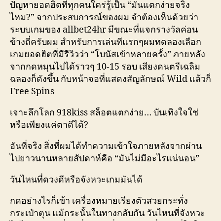
ปัญหายอดฮิตที่ทุกคนใคร่รู้เป็น “มันแตกง่ายจริง
ไหม?” จากประสบการณ์ของผม จำต้องเห็นด้วยว่า
ระบบเกมของ allbet24hr มีขณะที่แจกรางวัลค่อน
ข้างถี่ครับผม สำหรับการเล่นทีแรกๆผมทดลองเลือก
เกมยอดฮิตที่มีรีวิวว่า “โบนัสเข้าหลายครั้ง” ภายหลัง
จากกดหมุนไปได้ราวๆ 10-15 รอบ เสียงดนตรีเฉลิม
ฉลองก็ดังขึ้น กับหน้าจอที่แสดงสัญลักษณ์ Wild แล้วก็
Free Spins
เจาะลึกโลก 918kiss สล็อตแตกง่าย… บันเทิงใจใช่
หรือเพียงแค่ตาดีได้?
อันที่จริง สิ่งที่ผมได้ทำความเข้าใจภายหลังจากผ่าน
ไปยาวนานหลายสัปดาห์คือ “มันไม่มีอะไรแน่นอน”
วันไหนที่ดวงดีหรือจังหวะเกมมันได้
กดอย่างไรก็เข้า เครื่องหมายเรียงตัวสวยกระทั่ง
กระเป๋าตุน แม้กระนั้นในทางกลับกัน วันไหนที่จังหวะ