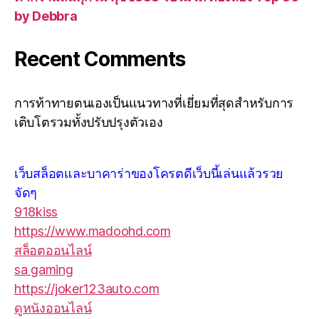
by Debbra
Recent Comments
การท้าทายตนเองเป็นแนวทางที่เยี่ยมที่สุดสำหรับการ
เติบโตรวมทั้งปรับปรุงตัวเอง
เว็บสล็อตและบาคาร่าของโครตดีเว็บนี้เล่นแล้วรวย
จัดๆ
918kiss
https://www.madoohd.com
สล็อตออนไลน์
sa gaming
https://joker123auto.com
ดูหนังออนไลน์