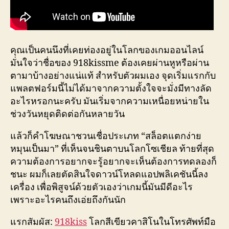
คุณเป็นคนนึงที่เคยท่องอยู่ในโลกของเกมออนไลน์
มั่นใจว่าชื่อของ 918kissme ต้องเคยผ่านหูหรือผ่าน
ตามาบ้างอย่างแน่แท้ สำหรับตัวผมเอง จุดเริ่มแรกกับ
แพลตฟอร์มนี้ไม่ได้มาจากความตั้งใจจะมั่งมีทางลัด
อะไรหรอกนะครับ มันเริ่มจากความเหนื่อยหน่ายใน
ช่วงวันหยุดติดต่อกันหลายวัน
แล้วก็คำโฆษณาชวนเชื่อประเภท “สล็อตแตกง่าย
หมุนเป็นมา” ที่เห็นจนชินตาบนโลกโซเชียล ท้ายที่สุด
ความต้องการอยากจะรู้อยากจะเห็นต้องการทดลองก็
ชนะ ผมก็เลยตัดสินใจดาวน์โหลดแอปพลิเคชันนี้ลง
เครื่อง เพื่อพิสูจน์ด้วยตัวเองว่าเกมนี้มันมีดีอะไร
เพราะอะไรคนถึงเอ่ยถึงกันนัก
แรกสัมผัส:
918kiss
โลกสีเขียวคาสิโนในโทรศัพท์มือ