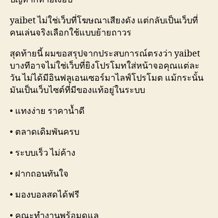
yaibet ไม่ใช่เว็บที่โฆษณาเสียงดัง แต่กลับเป็นเว็บที่
คนเล่นจริงเลือกใช้แบบย้ายถาวร
สุดท้ายนี้ ผมขอสรุปจากประสบการณ์ตรงว่า yaibet
บางทีอาจไม่ใช่เว็บที่ยิงโปรโมทใส่หน้าจอคุณแต่ละ
วัน ไม่ได้มีอินฟลูเอนเซอร์มาไลฟ์โปรโมต แม้กระนั้น
มันเป็นเว็บไซต์ที่มีของแท้อยู่ในระบบ
• แทงง่าย ราคาน้ำดี
• ตลาดเดิมพันครบ
• ระบบเร็ว ไม่ค้าง
• ฝากถอนทันใจ
• มองบอลสดได้ฟรี
• คณะทำงานพร้อมดูแล