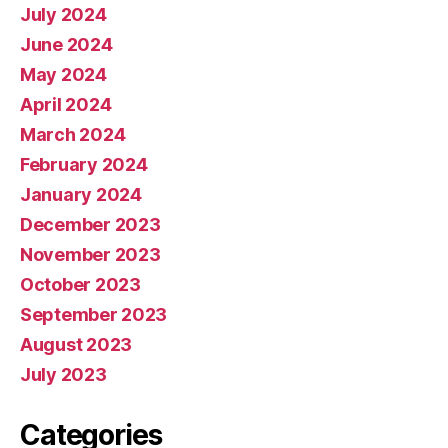
July 2024
June 2024
May 2024
April 2024
March 2024
February 2024
January 2024
December 2023
November 2023
October 2023
September 2023
August 2023
July 2023
Categories