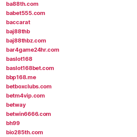
ba88th.com
babet555.com
baccarat
baj88thb
baj88thbz.com
bar4game24hr.com
baslot168
baslot168bet.com
bbp168.me
betboxclubs.com
betm4vip.com
betway
betwin6666.com
bh99
bio285th.com