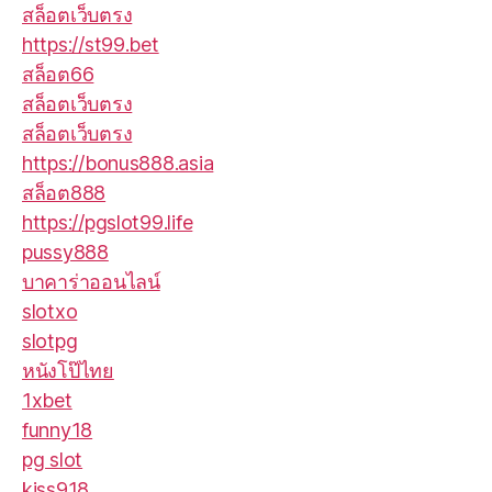
สล็อตเว็บตรง
https://st99.bet
สล็อต66
สล็อตเว็บตรง
สล็อตเว็บตรง
https://bonus888.asia
สล็อต888
https://pgslot99.life
pussy888
บาคาร่าออนไลน์
slotxo
slotpg
หนังโป๊ไทย
1xbet
funny18
pg slot
kiss918