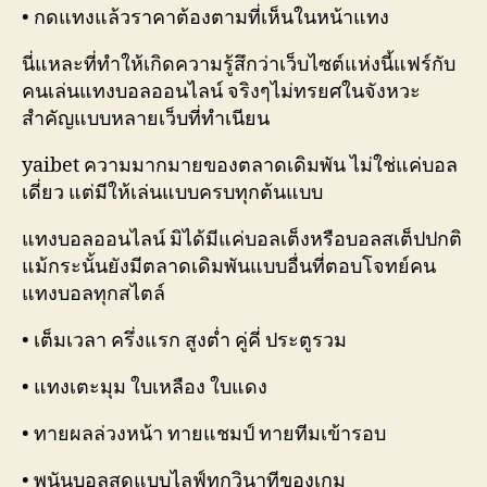
• กดแทงแล้วราคาต้องตามที่เห็นในหน้าแทง
นี่แหละที่ทำให้เกิดความรู้สึกว่าเว็บไซต์แห่งนี้แฟร์กับ
คนเล่นแทงบอลออนไลน์ จริงๆไม่ทรยศในจังหวะ
สำคัญแบบหลายเว็บที่ทำเนียน
yaibet ความมากมายของตลาดเดิมพัน ไม่ใช่แค่บอล
เดี่ยว แต่มีให้เล่นแบบครบทุกต้นแบบ
แทงบอลออนไลน์ มิได้มีแค่บอลเต็งหรือบอลสเต็ปปกติ
แม้กระนั้นยังมีตลาดเดิมพันแบบอื่นที่ตอบโจทย์คน
แทงบอลทุกสไตล์
• เต็มเวลา ครึ่งแรก สูงต่ำ คู่คี่ ประตูรวม
• แทงเตะมุม ใบเหลือง ใบแดง
• ทายผลล่วงหน้า ทายแชมป์ ทายทีมเข้ารอบ
• พนันบอลสดแบบไลฟ์ทุกวินาทีของเกม