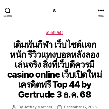
s
Search
Menu
Categories
เดิมพันกีฬา
เดิมพันกีฬา เว็บไซต์แจก
หนัก รีวิวแทงบอลหลังลอง
เล่นจริง สิ่งที่เว็บดีควรมี
casino online เว็บเปิดใหม่
เครดิตฟรี Top 44 by
Gertrude 3 ธ.ค. 68
By
Jeffrey Martinez
December 17, 2025
Post
Post