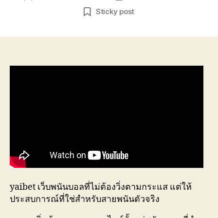
author
date
Sticky post
yaibet เว็บพนันบอลที่ไม่ต้องวิ่งตามกระแส แต่ให้
ประสบการณ์ที่ใช่สำหรับสายพนันตัวจริง