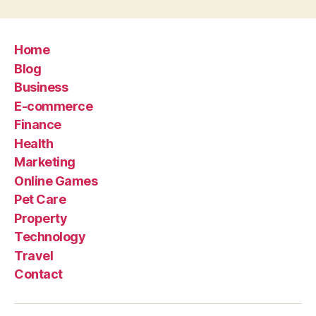
Home
Blog
Business
E-commerce
Finance
Health
Marketing
Online Games
Pet Care
Property
Technology
Travel
Contact