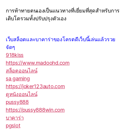
การท้าทายตนเองเป็นแนวทางที่เยี่ยมที่สุดสำหรับการ
เติบโตรวมทั้งปรับปรุงตัวเอง
เว็บสล็อตและบาคาร่าของโครตดีเว็บนี้เล่นแล้วรวย
จัดๆ
918kiss
https://www.madoohd.com
สล็อตออนไลน์
sa gaming
https://joker123auto.com
ดูหนังออนไลน์
pussy888
https://pussy888win.com
บาคาร่า
pgslot