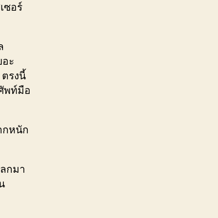
เซอร์
ล
ยอะ
ตรงนี้
ัพท์มือ
แตกหนัก
โลกมา
็น