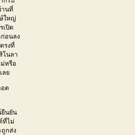
ยากไป
านที่
ษ์ใหญ่
รเปิด
อก่อนลง
ตรงที่
าสิโนลา
ม่หรือ
นเลย
ล็อต
ยืนยัน
ที่ไม่
ถูกส่ง