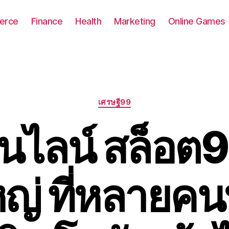
erce
Finance
Health
Marketing
Online Games
Categories
เศรษฐี99
นไลน์ สล็อต9
หญ่ ที่หลายคน