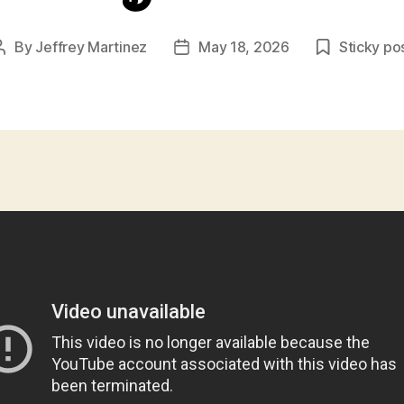
By
Jeffrey Martinez
May 18, 2026
Sticky po
Post
Post
author
date