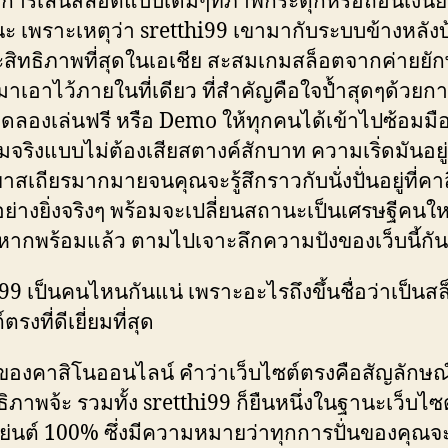
การเล่นสล็อตแบบเดิมๆที่ภาพกระตุกหรือถอนเงิน
นะ เพราะเหตุว่า sretthi99 เขามากับระบบข้างหลังบ้
สิทธิภาพที่สุดในเอเชีย สะสมเกมสล็อตจากค่ายยัก
มาเอาไว้ภายในที่เดียว ที่สำคัญคือใจป้ำสุดๆด้วยกา
ลองเล่นฟรี หรือ Demo ให้ทุกคนได้เข้าไปซ้อมมื
จริงแบบไม่ต้องเสียสตางค์สักบาท ความเริ่ดมันอยู่
สเถียรมากมายจนคุณจะรู้สึกราวกับนั่งปั่นอยู่ที่ค
อย่างยิ่งจริงๆ พร้อมจะเปลี่ยนสถานะเป็นเศรษฐีคนให
 หากพร้อมแล้ว ตามไปเจาะลึกความปังของเว็บนี้กั
99 เป็นคนไหนกันแน่ เพราะอะไรถึงขึ้นชื่อว่าเป็นส
ตรงที่ดีเยี่ยมที่สุด
องคาสิโนออนไลน์ คำว่าเว็บไซต์ตรงคือสัญลักษณ์
ิภาพจ้ะ รวมทั้ง sretthi99 ก็ยืนหนึ่งในฐานะเว็บไซต์
เย่นต์ 100% ซึ่งมีความหมายว่าทุกการปั่นของคุณจะ