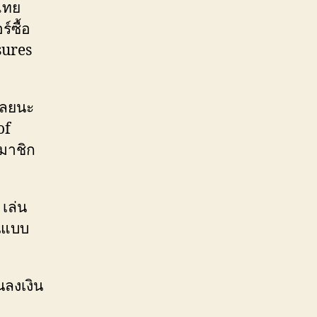
ไทย
์ซื้อ
sures
้เลยนะ
of
มาชิก
เล่น
่นแบบ
นลงเงิน