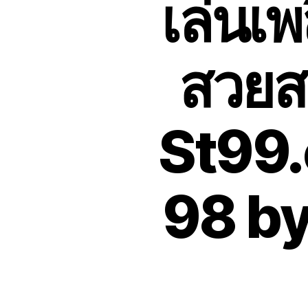
เล่นเพ
สวยสะ
St99.
98 by